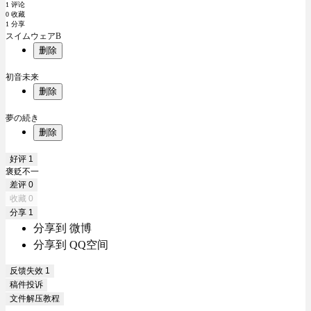
1 评论
0 收藏
1 分享
スイムウェアB
删除
初音未来
删除
夢の続き
删除
好评
1
褒贬不一
差评
0
收藏
0
分享
1
分享到 微博
分享到 QQ空间
反馈失效
1
稿件投诉
文件解压教程