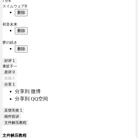
1 分享
スイムウェアB
删除
初音未来
删除
夢の続き
删除
好评
1
褒贬不一
差评
0
收藏
0
分享
1
分享到 微博
分享到 QQ空间
反馈失效
1
稿件投诉
文件解压教程
文件解压教程