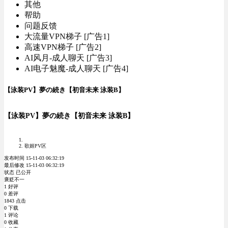
其他
帮助
问题反馈
大流量VPN梯子 [广告1]
高速VPN梯子 [广告2]
AI风月-成人聊天 [广告3]
AI电子魅魔-成人聊天 [广告4]
【泳装PV】夢の続き【初音未来 泳装B】
【泳装PV】夢の続き【初音未来 泳装B】
歌姬PV区
发布时间 15-11-03 06:32:19
最后修改 15-11-03 06:32:19
状态 已公开
褒贬不一
1 好评
0 差评
1843 点击
0 下载
1 评论
0 收藏