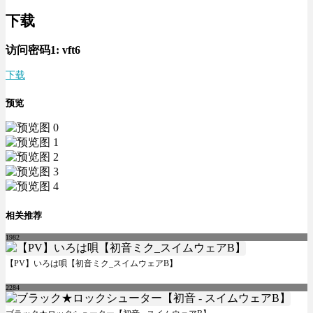
下载
访问密码1:
vft6
下载
预览
相关推荐
1982
【PV】いろは唄【初音ミク_スイムウェアB】
2284