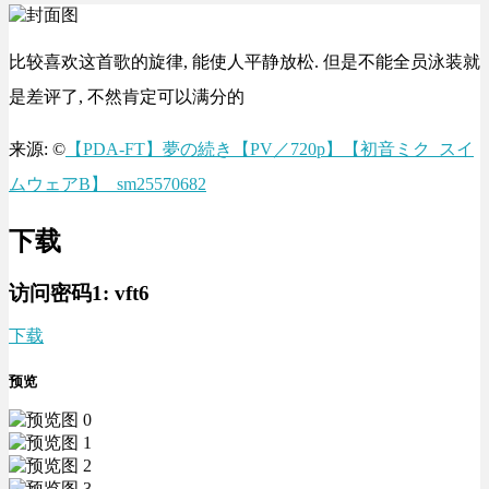
比较喜欢这首歌的旋律, 能使人平静放松. 但是不能全员泳装就
是差评了, 不然肯定可以满分的
来源: ©
【PDA-FT】夢の続き【PV／720p】【初音ミク_スイ
ムウェアB】_sm25570682
下载
访问密码1:
vft6
下载
预览