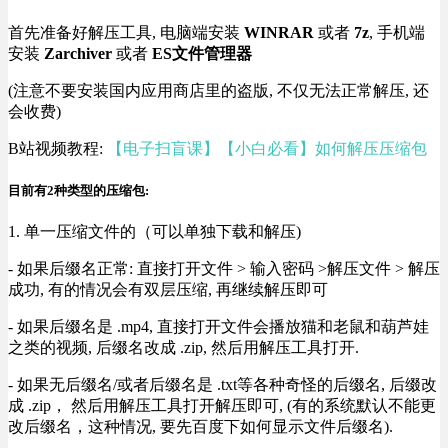
首先准备好解压工具, 电脑端安装
WINRAR
或者
7z
, 手机端
安装
Zarchiver
或者
ES文件管理器
(注意不要安装国内应用商店里的盗版, 不仅无法正常解压, 还
会收费)
B站视频教程:
【电子扫盲课】【小白必看】如何解压压缩包
目前有2种类型的压缩包:
1. 单一压缩文件的（可以单独下载和解压)
- 如果后缀名正常: 直接打开文件 > 输入密码 >解压文件 > 解压
成功, 有的情况会有双层压缩, 再继续解压即可
- 如果后缀名是 .mp4, 直接打开文件会播放猫和老鼠和葫芦娃
之类的视频, 后缀名改成 .zip, 然后用解压工具打开.
- 如果无后缀名/或者后缀名是 .txt等各种奇怪的后缀名, 后缀改
成 .zip， 然后用解压工具打开解压即可, (有的系统默认不能更
改后缀名，这种情况, 要先百度下如何显示文件后缀名).