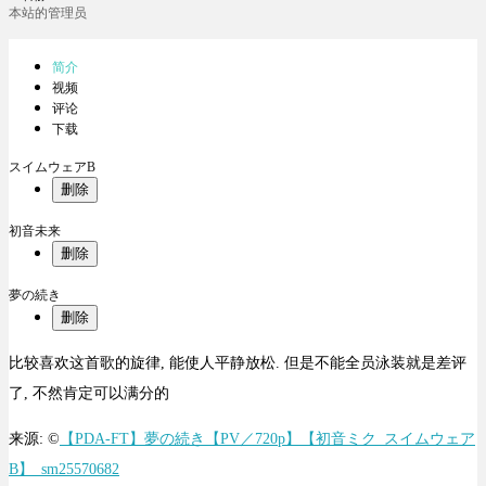
本站的管理员
简介
视频
评论
下载
スイムウェアB
删除
初音未来
删除
夢の続き
删除
比较喜欢这首歌的旋律, 能使人平静放松. 但是不能全员泳装就是差评
了, 不然肯定可以满分的
来源: ©
【PDA-FT】夢の続き【PV／720p】【初音ミク_スイムウェア
B】_sm25570682