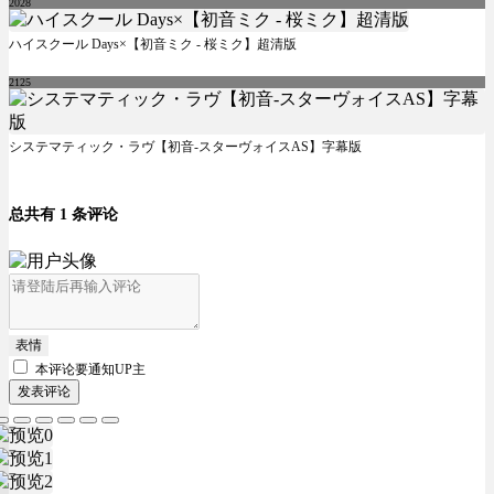
2028
ハイスクール Days×【初音ミク - 桜ミク】超清版
2125
システマティック・ラヴ【初音-スターヴォイスAS】字幕版
总共有 1 条评论
表情
本评论要
通知UP主
发表评论