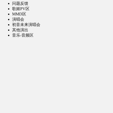
问题反馈
歌姬PV区
MMD区
演唱会
初音未来演唱会
其他演出
音乐-音频区
虚拟歌手音乐
普通歌手音乐
有声小说-广播剧
同人音声-ASMR [全年龄]
其他音频资源
动漫区
日本动画
国产动画
欧美动画
漫画区
日韩漫画
国产漫画
欧美漫画
小说-读物区