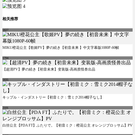
相关推荐
1827
MIKU橙花公主【歌姬PV】夢の続き【初音未来 】中文字幕版1080P-60帧
1794
【超清PV】夢の続き【初音未来】变装版-高画质怪兽出品
1835
キップル・インダストリー【初音ミク：雪ミク2014帽子なし】
2101
白丝公主【PDA FT】ふたりで。【初音ミク：橙花公主 オレンジブロッサム】PV