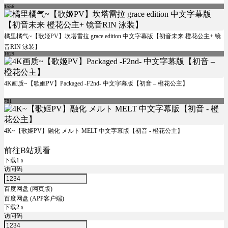
1556
橘里橘气~【歌姬PV】坎塔雷拉 grace edition 中文字幕版【初音未来 橙花公主+ 镜
音RIN 泳装】
1629
4K画质~【歌姬PV】Packaged -F2nd- 中文字幕版【初音 – 橙花公主】
781
4K~【歌姬PV】融化 メルト MELT 中文字幕版【初音 - 橙花公主】
前往B站观看
下载1
0
访问码
百度网盘 (网页版)
百度网盘 (APP客户端)
下载2
0
访问码