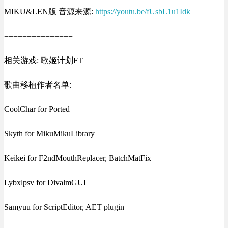
MIKU&LEN版 音源来源:
https://youtu.be/fUsbL1u1Idk
===============
相关游戏: 歌姬计划FT
歌曲移植作者名单:
CoolChar for Ported
Skyth for MikuMikuLibrary
Keikei for F2ndMouthReplacer, BatchMatFix
Lybxlpsv for DivalmGUI
Samyuu for ScriptEditor, AET plugin