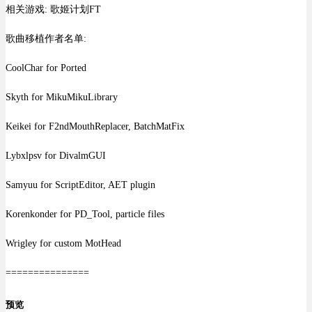
相关游戏: 歌姬计划FT
歌曲移植作者名单:
CoolChar for Ported
Skyth for MikuMikuLibrary
Keikei for F2ndMouthReplacer, BatchMatFix
Lybxlpsv for DivalmGUI
Samyuu for ScriptEditor, AET plugin
Korenkonder for PD_Tool, particle files
Wrigley for custom MotHead
===============
预览