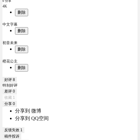
0 分享
4K
删除
中文字幕
删除
初音未来
删除
橙花公主
删除
好评
8
特别好评
差评
0
收藏
1
分享
0
分享到 微博
分享到 QQ空间
反馈失效
1
稿件投诉