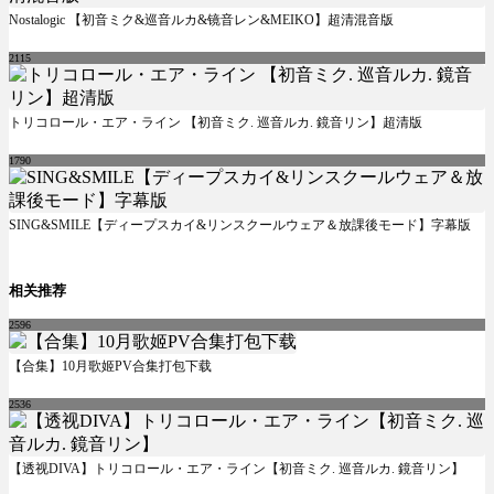
Nostalogic 【初音ミク&巡音ルカ&镜音レン&MEIKO】超清混音版
2115
トリコロール・エア・ライン 【初音ミク. 巡音ルカ. 鏡音リン】超清版
1790
SING&SMILE【ディープスカイ&リンスクールウェア＆放課後モード】字幕版
相关推荐
2596
【合集】10月歌姬PV合集打包下载
2536
【透视DIVA】トリコロール・エア・ライン【初音ミク. 巡音ルカ. 鏡音リン】