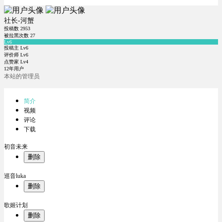
社长-河蟹
投稿数
2953
被拉黑次数
27
Lv6
投稿主 Lv6
评价师 Lv6
点赞家 Lv4
12年用户
本站的管理员
简介
视频
评论
下载
初音未来
删除
巡音luka
删除
歌姬计划
删除