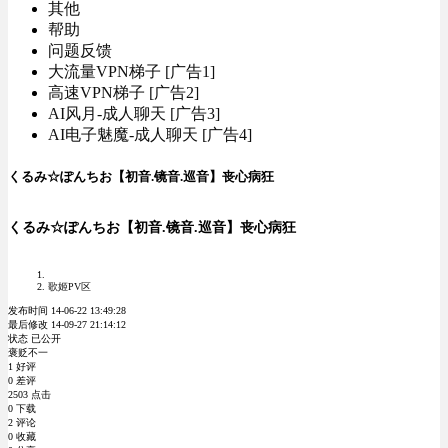
其他
帮助
问题反馈
大流量VPN梯子 [广告1]
高速VPN梯子 [广告2]
AI风月-成人聊天 [广告3]
AI电子魅魔-成人聊天 [广告4]
くるみ☆ぽんちお【初音.镜音.巡音】丧心病狂
くるみ☆ぽんちお【初音.镜音.巡音】丧心病狂
歌姬PV区
发布时间 14-06-22 13:49:28
最后修改 14-09-27 21:14:12
状态 已公开
褒贬不一
1 好评
0 差评
2503 点击
0 下载
2 评论
0 收藏