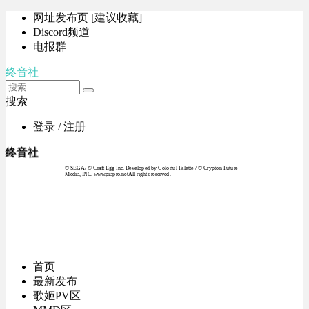
网址发布页 [建议收藏]
Discord频道
电报群
终音社
搜索
登录 / 注册
终音社
© SEGA / © Craft Egg Inc. Developed by Colorful Palette / © Crypton Future
Media, INC. www.piapro.netAll rights reserved.
首页
最新发布
歌姬PV区