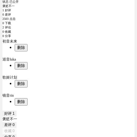
状态 已公开
褒贬不一
1 好评
0 差评
2503 点击
0 下载
2 评论
0 收藏
0 分享
初音未来
删除
巡音luka
删除
歌姬计划
删除
镜音rin
删除
好评
1
褒贬不一
差评
0
收藏
0