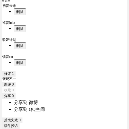
0 分享
初音未来
删除
巡音luka
删除
歌姬计划
删除
镜音rin
删除
好评
1
褒贬不一
差评
0
收藏
0
分享
0
分享到 微博
分享到 QQ空间
反馈失效
0
稿件投诉