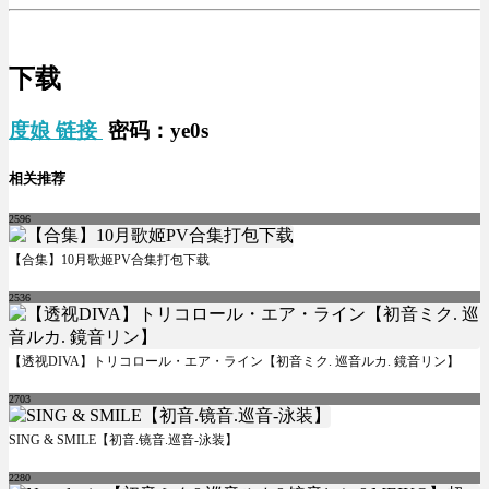
下载
度娘 链接
密码：ye0s
相关推荐
2596
【合集】10月歌姬PV合集打包下载
2536
【透视DIVA】トリコロール・エア・ライン【初音ミク. 巡音ルカ. 鏡音リン】
2703
SING & SMILE【初音.镜音.巡音-泳装】
2280