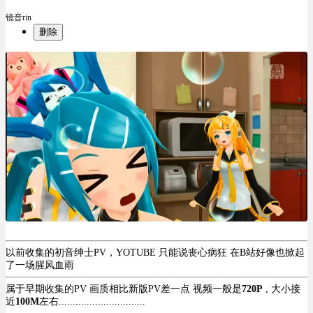
镜音rin
删除
以前收集的初音绅士PV，YOTUBE 只能说丧心病狂 在B站好像也掀起
了一场腥风血雨
属于早期收集的PV 画质相比新版PV差一点 视频一般是
720P
, 大小接
近
100M
左右...............................