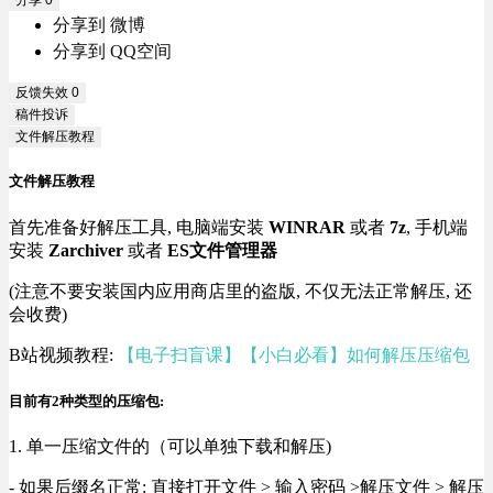
分享
0
分享到 微博
分享到 QQ空间
反馈失效
0
稿件投诉
文件解压教程
文件解压教程
首先准备好解压工具, 电脑端安装
WINRAR
或者
7z
, 手机端
安装
Zarchiver
或者
ES文件管理器
(注意不要安装国内应用商店里的盗版, 不仅无法正常解压, 还
会收费)
B站视频教程:
【电子扫盲课】【小白必看】如何解压压缩包
目前有2种类型的压缩包:
1. 单一压缩文件的（可以单独下载和解压)
- 如果后缀名正常: 直接打开文件 > 输入密码 >解压文件 > 解压