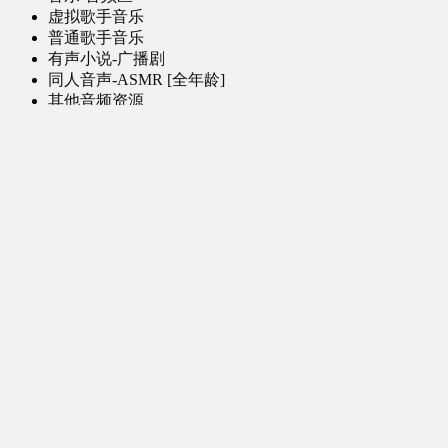
虚拟歌手音乐
普通歌手音乐
有声小说-广播剧
同人音声-ASMR [全年龄]
其他音频资源
动漫区
日本动画
国产动画
欧美动画
漫画区
日韩漫画
国产漫画
欧美漫画
小说-读物区
网文小说
日式轻小说
其他读物
图片区
ACG图片 [全年龄]
其他图片
AI图片 [全年龄]