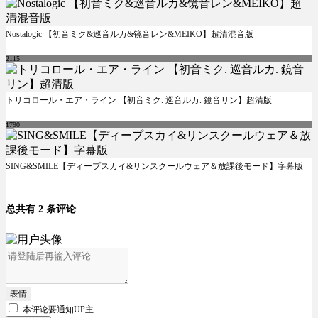
Nostalogic 【初音ミク&巡音ルカ&镜音レン&MEIKO】超清混音版
2115
トリコロール・エア・ライン 【初音ミク. 巡音ルカ. 鏡音リン】超清版
1790
SING&SMILE【ディープスカイ&リンスクールウェア＆放課後モード】字幕版
总共有 2 条评论
表情
本评论要
通知UP主