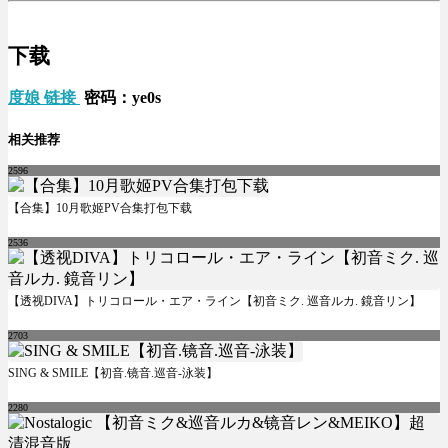
下载
度娘 链接
密码：ye0s
相关推荐
2596
【合集】10月歌姬PV合集打包下载
2536
【透视DIVA】トリコロール・エア・ライン【初音ミク. 巡音ルカ. 鏡音リン】
2703
SING & SMILE【初音.镜音.巡音-泳装】
2280