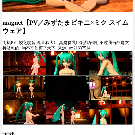
magnet【PV／みずたまビキニ×ミク スイム
ウェア】
街机PV 较之弱音,巡音和大姐 真是贫乳巨乳战争啊, 不过我当然是支
持贫乳的, 胸不平如何平天下. 来源: sm21337514