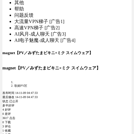
其他
帮助
问题反馈
大流量VPN梯子 [广告1]
高速VPN梯子 [广告2]
AI风月-成人聊天 [广告3]
AI电子魅魔-成人聊天 [广告4]
magnet【PV／みずたまビキニ×ミク スイムウェア】
magnet【PV／みずたまビキニ×ミク スイムウェア】
歌姬PV区
发布时间 14-11-09 04:47:33
最后修改 14-11-09 04:47:33
状态 已公开
多半好评
4 好评
0 差评
3617 点击
0 下载
3 评论
1 收藏