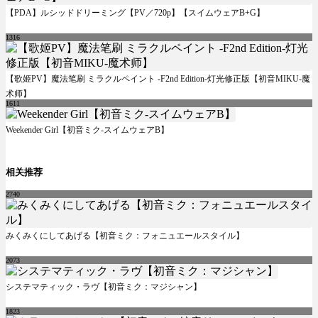
【PDA】ルシッドドリーミング【PV／720p】【スイムウェアB+G】
1316
【歌姬PV】魔法笔刷 ミラクルペイント -F2nd Edition-灯光修正版【初音MIKU-魔
术师】
1611
Weekender Girl【初音ミク-スイムウェアB】
相关推荐
2740
みくみくにしてあげる【初音ミク：フォニュエールスタイル】
2073
システマティック・ラヴ【初音ミク：マジシャン】
1823