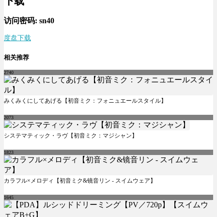
下载
访问密码: sn40
度盘下载
相关推荐
2740
みくみくにしてあげる【初音ミク：フォニュエールスタイル】
2073
システマティック・ラヴ【初音ミク：マジシャン】
1823
カラフル×メロディ【初音ミク&镜音リン - スイムウェア】
1645