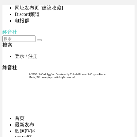
网址发布页 [建议收藏]
Discord频道
电报群
终音社
搜索
登录 / 注册
终音社
© SEGA / © Craft Egg Inc. Developed by Colorful Palette / © Crypton Future
Media, INC. www.piapro.netAll rights reserved.
首页
最新发布
歌姬PV区