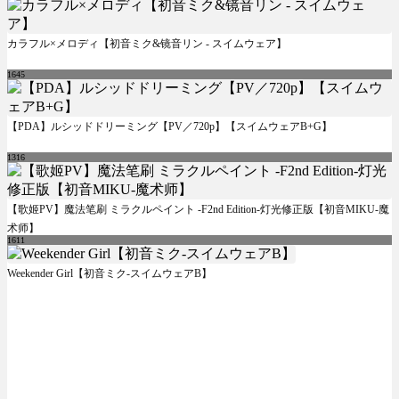
カラフル×メロディ【初音ミク&镜音リン - スイムウェア】
1645
【PDA】ルシッドドリーミング【PV／720p】【スイムウェアB+G】
1316
【歌姬PV】魔法笔刷 ミラクルペイント -F2nd Edition-灯光修正版【初音MIKU-魔
术师】
1611
Weekender Girl【初音ミク-スイムウェアB】