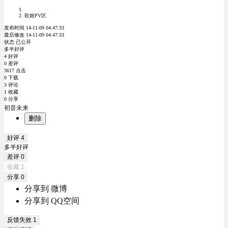
歌姬PV区
发布时间 14-11-09 04:47:33
最后修改 14-11-09 04:47:33
状态 已公开
多半好评
4 好评
0 差评
3617 点击
0 下载
3 评论
1 收藏
0 分享
初音未来
删除
好评
4
多半好评
差评
0
收藏
1
分享
0
分享到 微博
分享到 QQ空间
反馈失效
1