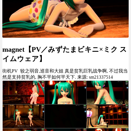
magnet【PV／みずたまビキニ×ミク ス
イムウェア】
街机PV 较之弱音,巡音和大姐 真是贫乳巨乳战争啊, 不过我当
然是支持贫乳的, 胸不平如何平天下. 来源: sm21337514