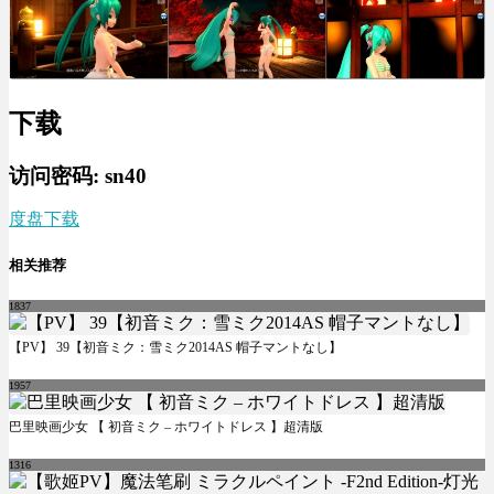
下载
访问密码: sn40
度盘下载
相关推荐
1837
【PV】 39【初音ミク：雪ミク2014AS 帽子マントなし】
1957
巴里映画少女 【 初音ミク – ホワイトドレス 】超清版
1316