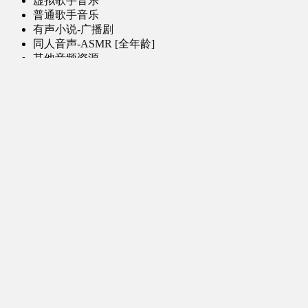
虚拟歌手音乐
普通歌手音乐
有声小说-广播剧
同人音声-ASMR [全年龄]
其他音频资源
动漫区
日本动画
国产动画
欧美动画
漫画区
日韩漫画
国产漫画
欧美漫画
小说-读物区
网文小说
日式轻小说
其他读物
图片区
ACG图片 [全年龄]
其他图片
AI图片 [全年龄]
游戏区