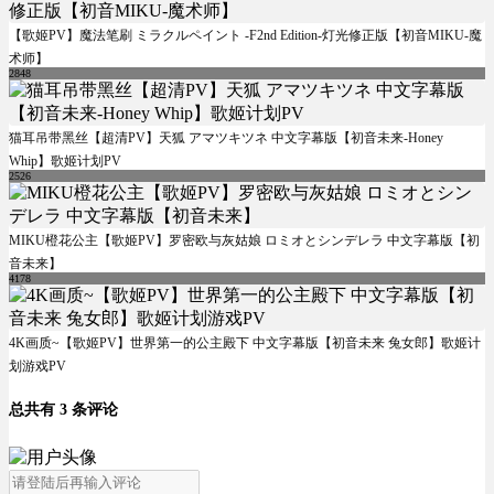
【歌姬PV】魔法笔刷 ミラクルペイント -F2nd Edition-灯光修正版【初音MIKU-魔
术师】
2848
猫耳吊带黑丝【超清PV】天狐 アマツキツネ 中文字幕版【初音未来-Honey
Whip】歌姬计划PV
2526
MIKU橙花公主【歌姬PV】罗密欧与灰姑娘 ロミオとシンデレラ 中文字幕版【初
音未来】
4178
4K画质~【歌姬PV】世界第一的公主殿下 中文字幕版【初音未来 兔女郎】歌姬计
划游戏PV
总共有 3 条评论