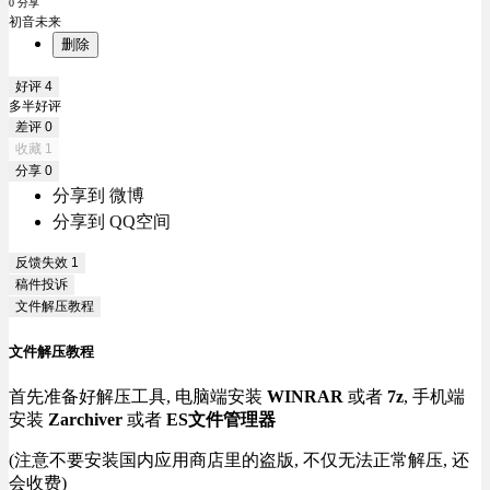
0 分享
初音未来
删除
好评
4
多半好评
差评
0
收藏
1
分享
0
分享到 微博
分享到 QQ空间
反馈失效
1
稿件投诉
文件解压教程
文件解压教程
首先准备好解压工具, 电脑端安装
WINRAR
或者
7z
, 手机端
安装
Zarchiver
或者
ES文件管理器
(注意不要安装国内应用商店里的盗版, 不仅无法正常解压, 还
会收费)