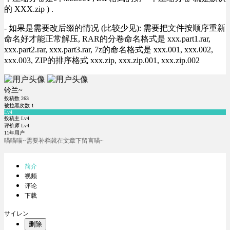
的 XXX.zip ) .
- 如果是需要改后缀的情况 (比较少见): 需要把文件按顺序重新
命名好才能正常解压, RAR的分卷命名格式是 xxx.part1.rar,
xxx.part2.rar, xxx.part3.rar, 7z的命名格式是 xxx.001, xxx.002,
xxx.003, ZIP的排序格式 xxx.zip, xxx.zip.001, xxx.zip.002
铃兰~
投稿数
263
被拉黑次数
1
Lv4
投稿主 Lv4
评价师 Lv4
11年用户
喵喵喵~需要补档就在文章下留言喵~
简介
视频
评论
下载
サイレン
删除