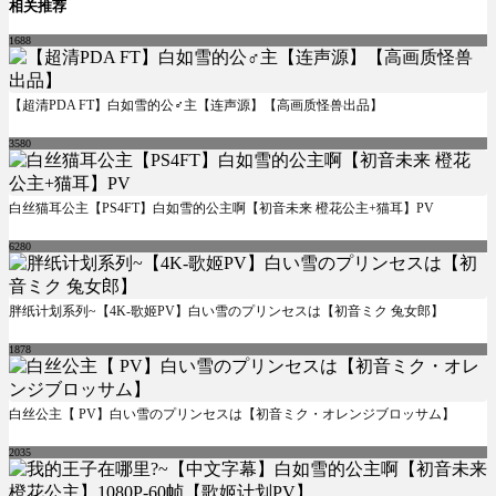
相关推荐
1688
【超清PDA FT】白如雪的公♂主【连声源】【高画质怪兽出品】
3580
白丝猫耳公主【PS4FT】白如雪的公主啊【初音未来 橙花公主+猫耳】PV
6280
胖纸计划系列~【4K-歌姬PV】白い雪のプリンセスは【初音ミク 兔女郎】
1878
白丝公主【 PV】白い雪のプリンセスは【初音ミク・オレンジブロッサム】
2035