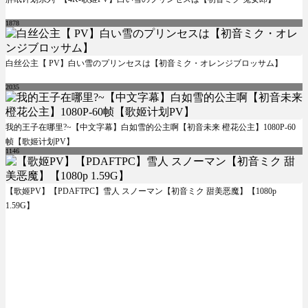
1878
白丝公主【 PV】白い雪のプリンセスは【初音ミク・オレンジブロッサム】
2035
我的王子在哪里?~【中文字幕】白如雪的公主啊【初音未来 橙花公主】1080P-60
帧【歌姬计划PV】
1146
【歌姬PV】【PDAFTPC】雪人 スノーマン【初音ミク 甜美恶魔】【1080p
1.59G】