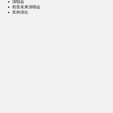
演唱会
初音未来演唱会
其他演出
音乐-音频区
虚拟歌手音乐
普通歌手音乐
有声小说-广播剧
同人音声-ASMR [全年龄]
其他音频资源
动漫区
日本动画
国产动画
欧美动画
漫画区
日韩漫画
国产漫画
欧美漫画
小说-读物区
网文小说
日式轻小说
其他读物
图片区