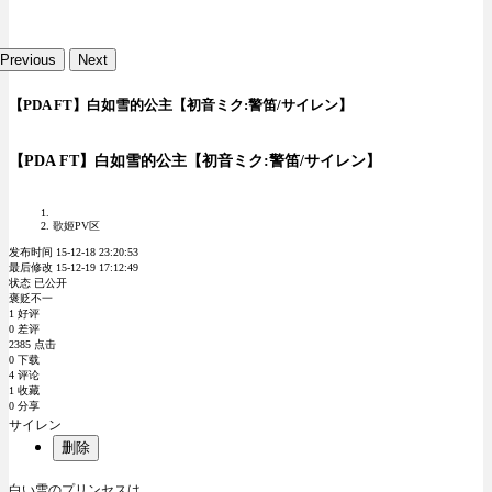
Previous
Next
【PDA FT】白如雪的公主【初音ミク:警笛/サイレン】
【PDA FT】白如雪的公主【初音ミク:警笛/サイレン】
歌姬PV区
发布时间 15-12-18 23:20:53
最后修改 15-12-19 17:12:49
状态 已公开
褒贬不一
1 好评
0 差评
2385 点击
0 下载
4 评论
1 收藏
0 分享
サイレン
删除
白い雪のプリンセスは