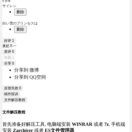
0 分享
サイレン
删除
白い雪のプリンセスは
删除
好评
1
褒贬不一
差评
0
收藏
1
分享
0
分享到 微博
分享到 QQ空间
反馈失效
0
稿件投诉
文件解压教程
文件解压教程
首先准备好解压工具, 电脑端安装
WINRAR
或者
7z
, 手机端
安装
Zarchiver
或者
ES文件管理器