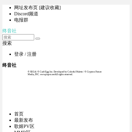
网址发布页 [建议收藏]
Discord频道
电报群
终音社
搜索
登录 / 注册
终音社
© SEGA / © Craft Egg Inc. Developed by Colorful Palette / © Crypton Future
Media, INC. www.piapro.netAll rights reserved.
首页
最新发布
歌姬PV区