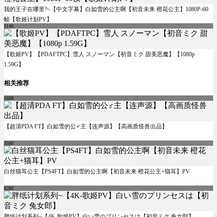
我的王子在哪里?~【中文字幕】白如雪的公主啊【初音未来 橙花公主】1080P-60
帧【歌姬计划PV】
1146
【歌姬PV】【PDAFTPC】雪人 スノーマン【初音ミク 甜美恶魔】【1080p
1.59G】
相关推荐
1688
【超清PDA FT】白如雪的公♂主【连声源】【高画质怪兽出品】
3580
白丝猫耳公主【PS4FT】白如雪的公主啊【初音未来 橙花公主+猫耳】PV
6280
胖纸计划系列~【4K-歌姬PV】白い雪のプリンセスは【初音ミク 兔女郎】