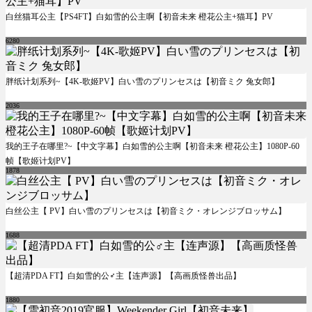
白丝猫耳公主【PS4FT】白如雪的公主啊【初音未来 橙花公主+猫耳】PV
6280
胖纸计划系列~【4K-歌姬PV】白い雪のプリンセスは【初音ミク 兔女郎】
2036
我的王子在哪里?~【中文字幕】白如雪的公主啊【初音未来 橙花公主】1080P-60
帧【歌姬计划PV】
1878
白丝公主【 PV】白い雪のプリンセスは【初音ミク・オレンジブロッサム】
1688
【超清PDA FT】白如雪的公♂主【连声源】【高画质怪兽出品】
1880