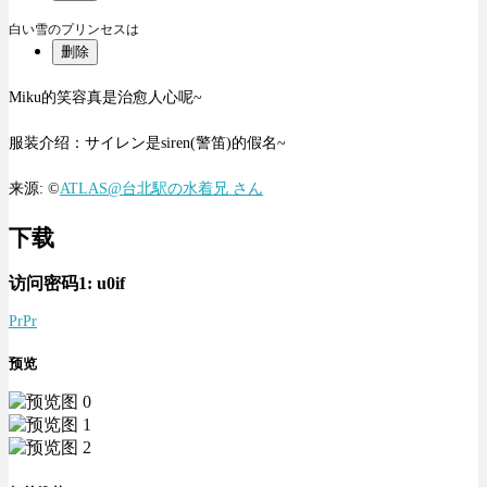
白い雪のプリンセスは
删除
Miku的笑容真是治愈人心呢~
服装介绍：サイレン是siren(警笛)的假名~
来源: ©
ATLAS@台北駅の水着兄 さん
下载
访问密码1:
u0if
PrPr
预览