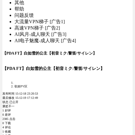
其他
帮助
问题反馈
大流量VPN梯子 [广告1]
高速VPN梯子 [广告2]
AI风月-成人聊天 [广告3]
AI电子魅魔-成人聊天 [广告4]
【PDA FT】白如雪的公主【初音ミク:警笛/サイレン】
【PDA FT】白如雪的公主【初音ミク:警笛/サイレン】
歌姬PV区
发布时间 15-12-18 23:20:53
最后修改 15-12-19 17:12:49
状态 已公开
褒贬不一
1 好评
0 差评
2385 点击
0 下载
4 评论
1 收藏