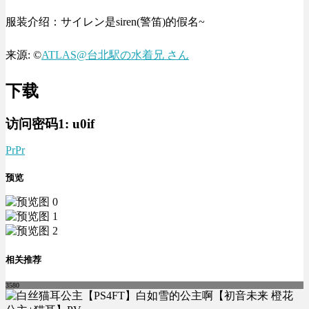
服装介绍：サイレン是siren(警笛)的假名~
来源: ©
ATLAS@台北駅の水着兄 さん
下载
访问密码1:
u0if
PrPr
预览
相关推荐
3580