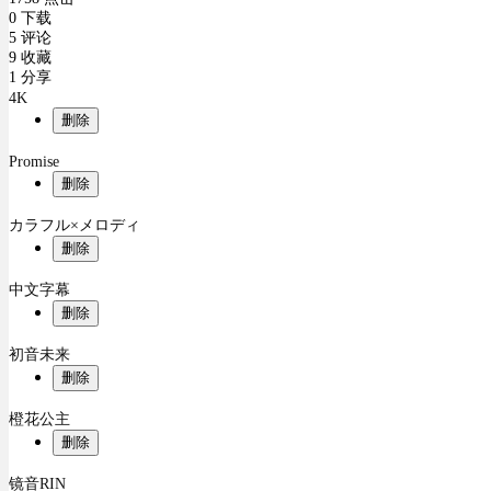
0 下载
5 评论
9 收藏
1 分享
4K
删除
Promise
删除
カラフル×メロディ
删除
中文字幕
删除
初音未来
删除
橙花公主
删除
镜音RIN