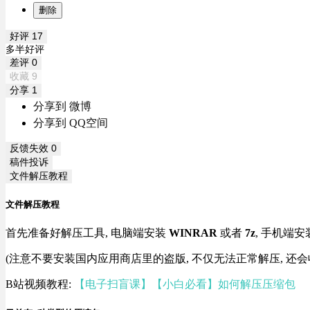
删除
好评
17
多半好评
差评
0
收藏
9
分享
1
分享到 微博
分享到 QQ空间
反馈失效
0
稿件投诉
文件解压教程
文件解压教程
首先准备好解压工具, 电脑端安装
WINRAR
或者
7z
, 手机端安
(注意不要安装国内应用商店里的盗版, 不仅无法正常解压, 还会
B站视频教程:
【电子扫盲课】【小白必看】如何解压压缩包