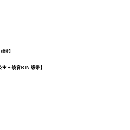
N 缎带】
公主 + 镜音RIN 缎带】