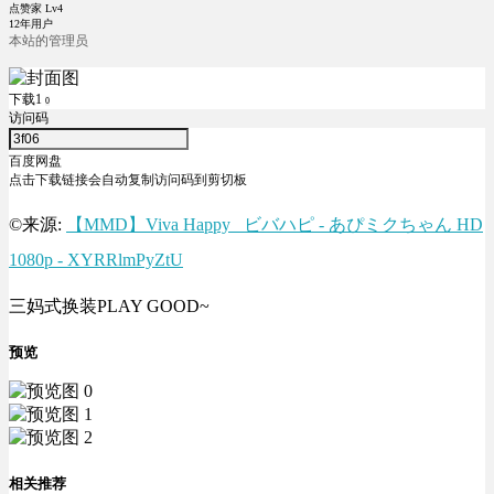
点赞家 Lv4
12年用户
本站的管理员
下载1
0
访问码
百度网盘
点击下载链接会自动复制访问码到剪切板
©来源:
【MMD】Viva Happy_ ビバハピ - あぴミクちゃん HD
1080p - XYRRlmPyZtU
三妈式换装PLAY GOOD~
预览
相关推荐