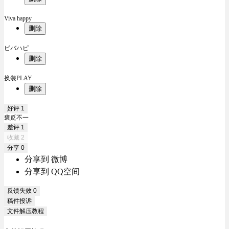
Viva happy
删除
ビバハピ
删除
换装PLAY
删除
好评
1
褒贬不一
差评
1
收藏
2
分享
0
分享到 微博
分享到 QQ空间
反馈失效
0
稿件投诉
文件解压教程