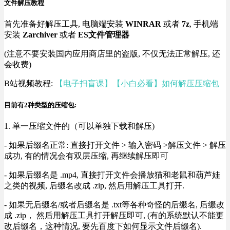
文件解压教程
首先准备好解压工具, 电脑端安装
WINRAR
或者
7z
, 手机端
安装
Zarchiver
或者
ES文件管理器
(注意不要安装国内应用商店里的盗版, 不仅无法正常解压, 还
会收费)
B站视频教程:
【电子扫盲课】【小白必看】如何解压压缩包
目前有2种类型的压缩包:
1. 单一压缩文件的（可以单独下载和解压)
- 如果后缀名正常: 直接打开文件 > 输入密码 >解压文件 > 解压
成功, 有的情况会有双层压缩, 再继续解压即可
- 如果后缀名是 .mp4, 直接打开文件会播放猫和老鼠和葫芦娃
之类的视频, 后缀名改成 .zip, 然后用解压工具打开.
- 如果无后缀名/或者后缀名是 .txt等各种奇怪的后缀名, 后缀改
成 .zip， 然后用解压工具打开解压即可, (有的系统默认不能更
改后缀名，这种情况, 要先百度下如何显示文件后缀名).