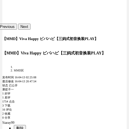
Previous
Next
【MMD】Viva Happy ビバハピ【三妈式初音换装PLAY】
【MMD】Viva Happy ビバハピ【三妈式初音换装PLAY】
MMD区
发布时间 16-04-13 02:25:08
最后修改 16-04-13 20:47:54
状态 已公开
褒贬不一
1 好评
1 差评
1754 点击
3 下载
16 评论
2 收藏
0 分享
Siaray99
删除