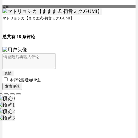
1746
マトリョシカ【ままま式-初音ミク.GUMI】
总共有 16 条评论
表情
本评论要
通知UP主
发表评论