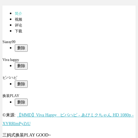
简介
视频
评论
下载
Siaray99
删除
Viva happy
删除
ビバハピ
删除
换装PLAY
删除
©来源:
【MMD】Viva Happy_ ビバハピ - あぴミクちゃん HD 1080p -
XYRRlmPyZtU
三妈式换装PLAY GOOD~