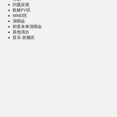
问题反馈
歌姬PV区
MMD区
演唱会
初音未来演唱会
其他演出
音乐-音频区
虚拟歌手音乐
普通歌手音乐
有声小说-广播剧
同人音声-ASMR [全年龄]
其他音频资源
动漫区
日本动画
国产动画
欧美动画
漫画区
日韩漫画
国产漫画
欧美漫画
小说-读物区