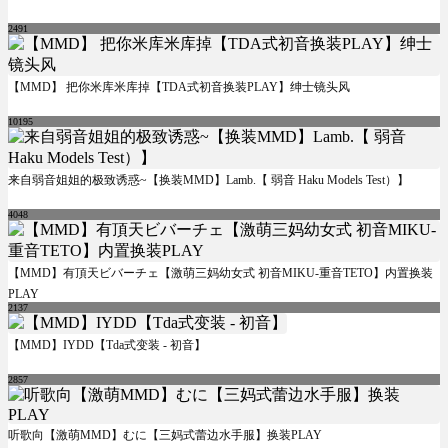
2491
【MMD】 把你米库米库掉【TDA式初音换装PLAY】绅士镜头风
10195
来自弱音姐姐的极致诱惑~【换装MMD】Lamb.【 弱音 Haku Models Test）】
4048
【MMD】有頂天ビバーチェ【激萌三妈幼女式 初音MIKU-重音TETO】内置换装
PLAY
2137
【MMD】IYDD【Tda式变装 - 初音】
2857
听歌向【激萌MMD】むに【三妈式蕾边水手服】换装PLAY