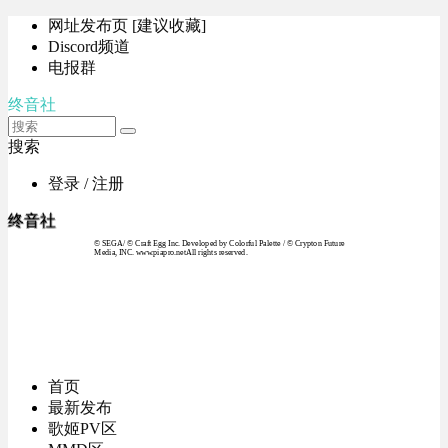
网址发布页 [建议收藏]
Discord频道
电报群
终音社
搜索
登录 / 注册
终音社
© SEGA / © Craft Egg Inc. Developed by Colorful Palette / © Crypton Future
Media, INC. www.piapro.netAll rights reserved.
首页
最新发布
歌姬PV区