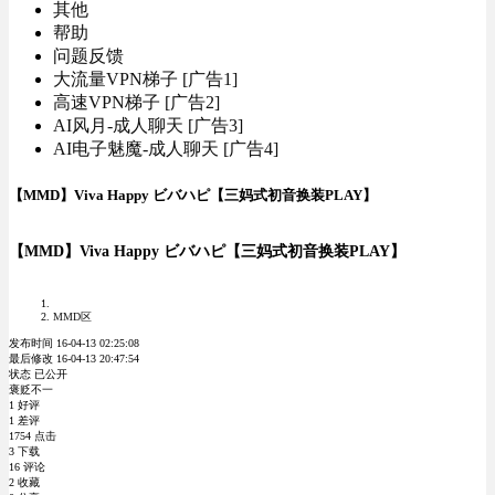
其他
帮助
问题反馈
大流量VPN梯子 [广告1]
高速VPN梯子 [广告2]
AI风月-成人聊天 [广告3]
AI电子魅魔-成人聊天 [广告4]
【MMD】Viva Happy ビバハピ【三妈式初音换装PLAY】
【MMD】Viva Happy ビバハピ【三妈式初音换装PLAY】
MMD区
发布时间 16-04-13 02:25:08
最后修改 16-04-13 20:47:54
状态 已公开
褒贬不一
1 好评
1 差评
1754 点击
3 下载
16 评论
2 收藏