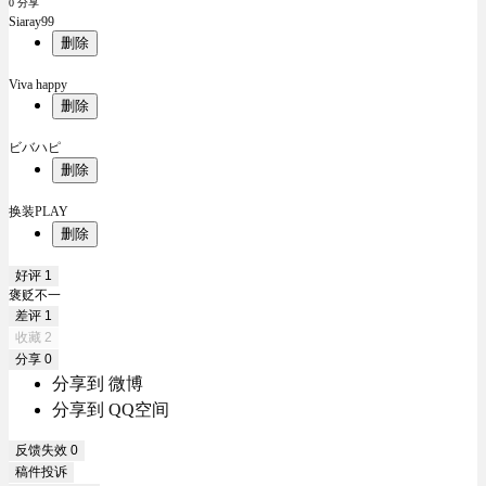
0 分享
Siaray99
删除
Viva happy
删除
ビバハピ
删除
换装PLAY
删除
好评
1
褒贬不一
差评
1
收藏
2
分享
0
分享到 微博
分享到 QQ空间
反馈失效
0
稿件投诉