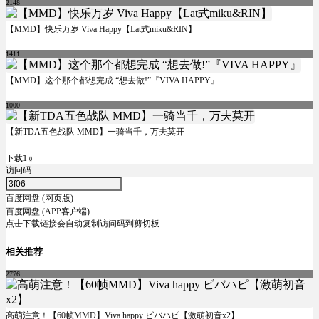
2148
【MMD】快乐万岁 Viva Happy【Lat式miku&RIN】
1411
【MMD】这个那个都想完成 “想去做!”『VIVA HAPPY』
1000
【新TDA五色战队 MMD】一骑当千，万夫莫开
下载1
0
访问码
百度网盘 (网页版)
百度网盘 (APP客户端)
点击下载链接会自动复制访问码到剪切板
相关推荐
2776
高萌注意！【60帧MMD】Viva happy ビバハピ【激萌初音x2】