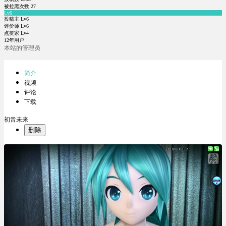
被拉黑次数
27
Lv6
投稿主 Lv6
评价师 Lv6
点赞家 Lv4
12年用户
本站的管理员
简介
视频
评论
下载
初音未来
删除