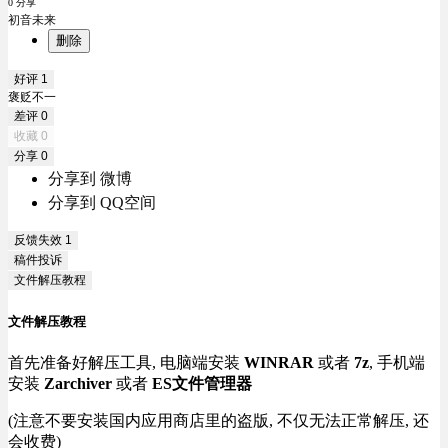
0 分享
初音未来
删除
好评
1
褒贬不一
差评
0
收藏
0
分享
0
分享到 微博
分享到 QQ空间
反馈失效
1
稿件投诉
文件解压教程
文件解压教程
首先准备好解压工具, 电脑端安装
WINRAR
或者
7z
, 手机端
安装
Zarchiver
或者
ES文件管理器
(注意不要安装国内应用商店里的盗版, 不仅无法正常解压, 还
会收费)