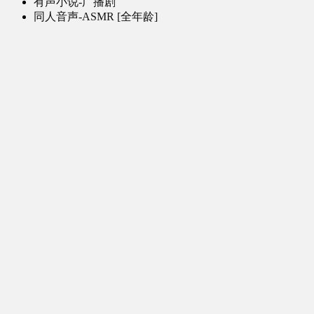
有声小说-广播剧
同人音声-ASMR [全年龄]
其他音频资源
动漫区
日本动画
国产动画
欧美动画
漫画区
日韩漫画
国产漫画
欧美漫画
小说-读物区
网文小说
日式轻小说
其他读物
图片区
ACG图片 [全年龄]
其他图片
AI图片 [全年龄]
游戏区
PC-游戏
手机-游戏