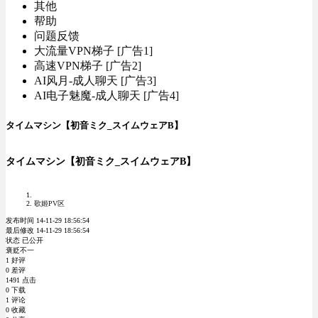
其他
帮助
问题反馈
大流量VPN梯子 [广告1]
高速VPN梯子 [广告2]
AI风月-成人聊天 [广告3]
AI电子魅魔-成人聊天 [广告4]
タイムマシン【初音ミク_スイムウェアB】
タイムマシン【初音ミク_スイムウェアB】
歌姬PV区
发布时间 14-11-29 18:56:54
最后修改 14-11-29 18:56:54
状态 已公开
褒贬不一
1 好评
0 差评
1491 点击
0 下载
1 评论
0 收藏