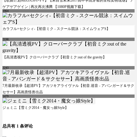
【歌姬计划MEGA39's+PV】【来自雪未来2017高中学院穿着的全程卖萌现场】 ア
ゲアゲアゲイン | 再次再次沸腾 【1080P视频下载】
1964
カラフル×セクシィ-【初音ミク - スクール競泳：スイムウェアS】
2198
【高清透视PV】クローバークラブ【初音ミク:out of the gravity】
2243
7月最新收录【超清PV】アカツキアライヴァル【初音.巡音 - アバンガード＆サク
セサー】高画质怪兽出品
1479
ジェミニ【雪ミク2014・魔女っ娘Style】
总共有 1 条评论