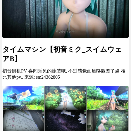
タイムマシン【初音ミク_スイムウェ
アB】
初音街机PV 喜闻乐见的泳装哦, 不过感觉画质略微差了点 相
比其他pv.. 来源: sm24362805