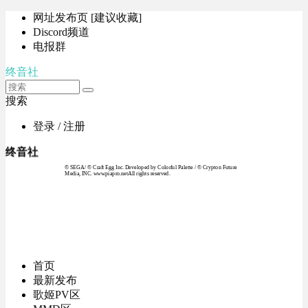
网址发布页 [建议收藏]
Discord频道
电报群
终音社
搜索
登录 / 注册
终音社
© SEGA / © Craft Egg Inc. Developed by Colorful Palette / © Crypton Future
Media, INC. www.piapro.netAll rights reserved.
首页
最新发布
歌姬PV区