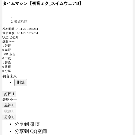
タイムマシン【初音ミク_スイムウェアB】
歌姬PV区
发布时间 14-11-29 18:56:54
最后修改 14-11-29 18:56:54
状态 已公开
褒贬不一
1 好评
0 差评
1491 点击
0 下载
1 评论
0 收藏
0 分享
初音未来
删除
好评
1
褒贬不一
差评
0
收藏
0
分享
0
分享到 微博
分享到 QQ空间