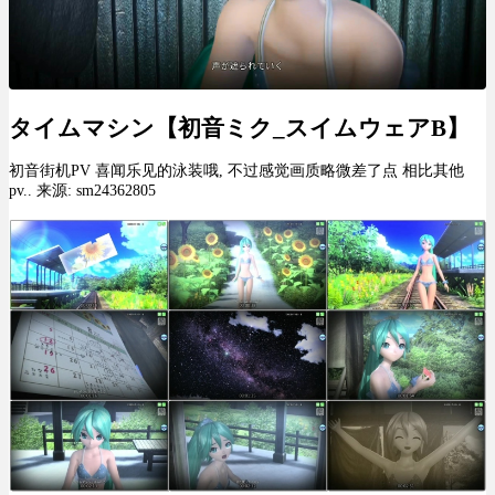
タイムマシン【初音ミク_スイムウェアB】
初音街机PV 喜闻乐见的泳装哦, 不过感觉画质略微差了点 相比其他
pv.. 来源: sm24362805