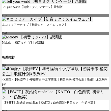
Tell your world【初音ミク-リンケージ】录制版
1771
ネコミミアーカイブ【初音ミク：スイムウェア】
2205
Melody 【初音ミク- V3】超清版
相关推荐
686
4K画质~【歌姬PV】树莓怪物 中文字幕版【初音未来 橙花公主】歌姬计划X系列
PV
901
【PS4FT】灰姑娘 cendrillon【KAITO：白色西装+初音ミク：牛奶泡芙】