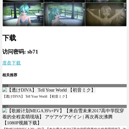
下载
访问密码: sb71
度盘下载
相关推荐
2318
【透けDIVA】 Tell Your World 【初音ミク】
1817