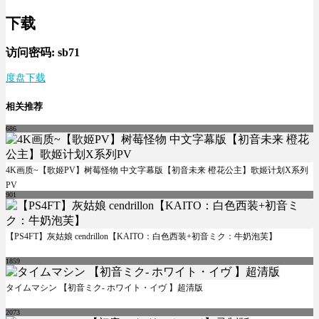
下载
访问密码: sb71
度盘下载
相关推荐
686
4K画质~【歌姬PV】树莓怪物 中文字幕版【初音未来 橙花公主】歌姬计划X系列
PV
901
【PS4FT】灰姑娘 cendrillon【KAITO：白色西装+初音ミク：牛奶泡芙】
1859
タイムマシン 【初音ミク- ホワイト・イヴ 】超清版
2073