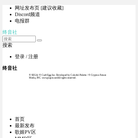
网址发布页 [建议收藏]
Discord频道
电报群
终音社
搜索
登录 / 注册
终音社
© SEGA / © Craft Egg Inc. Developed by Colorful Palette / © Crypton Future
Media, INC. www.piapro.netAll rights reserved.
首页
最新发布
歌姬PV区