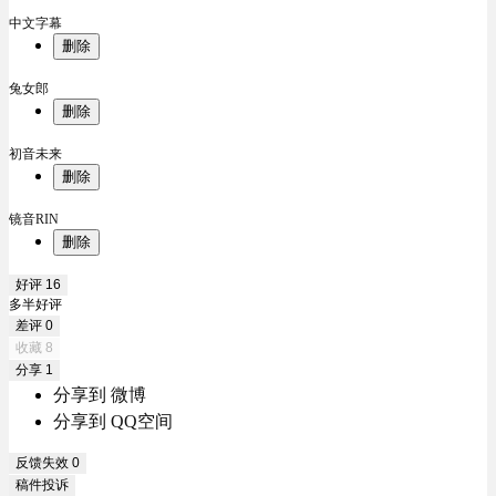
中文字幕
删除
兔女郎
删除
初音未来
删除
镜音RIN
删除
好评
16
多半好评
差评
0
收藏
8
分享
1
分享到 微博
分享到 QQ空间
反馈失效
0
稿件投诉