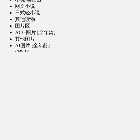
网文小说
日式轻小说
其他读物
图片区
ACG图片 [全年龄]
其他图片
AI图片 [全年龄]
游戏区
PC-游戏
手机-游戏
MOD-数据-其他
娱乐-舞蹈区
影视区
电视剧-网剧
电视剧-网剧 [AI生成]
电影
特摄
综合-其他
软件区
PC-软件
手机-应用