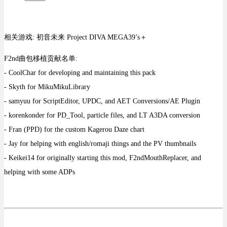
相关游戏: 初音未来 Project DIVA MEGA39’s＋
F2nd曲包移植贡献名单:
- CoolChar for developing and maintaining this pack
- Skyth for MikuMikuLibrary
- samyuu for ScriptEditor, UPDC, and AET Conversions/AE Plugin
- korenkonder for PD_Tool, particle files, and LT A3DA conversion
- Fran (PPD) for the custom Kagerou Daze chart
- Jay for helping with english/romaji things and the PV thumbnails
- Keikei14 for originally starting this mod, F2ndMouthReplacer, and
helping with some ADPs