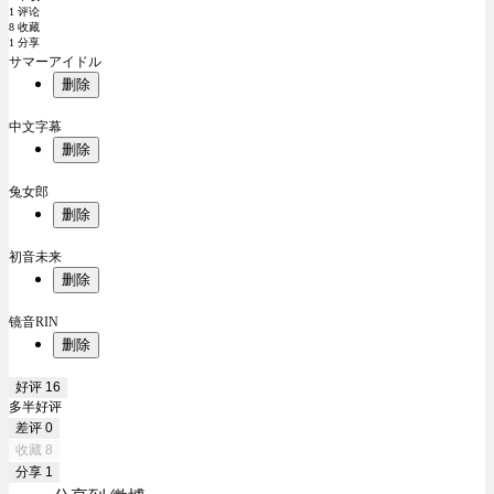
1 评论
8 收藏
1 分享
サマーアイドル
删除
中文字幕
删除
兔女郎
删除
初音未来
删除
镜音RIN
删除
好评
16
多半好评
差评
0
收藏
8
分享
1