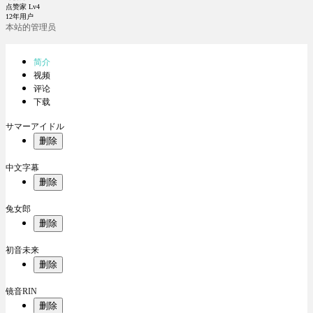
点赞家 Lv4
12年用户
本站的管理员
简介
视频
评论
下载
サマーアイドル
删除
中文字幕
删除
兔女郎
删除
初音未来
删除
镜音RIN
删除