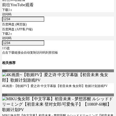
前往YouTube观看
下载1
0
访问码
百度网盘 (网页版)
百度网盘 (APP客户端)
下载2
0
访问码
115盘
点击下载链接会自动复制访问码到剪切板
相关推荐
1943
4K画质~【歌姬PV】爱之诗 中文字幕版【初音未来 兔女郎】歌姬计划游戏PV
2511
MIKU兔女郎【中文字幕】初音未来 - 梦想苏醒 ルシッドドリーミング【初音未来