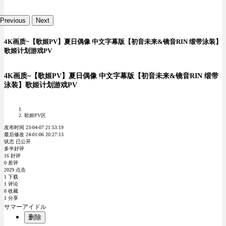
Previous
Next
4K画质~【歌姬PV】夏日偶像 中文字幕版【初音未来&镜音RIN 缎带泳装】
歌姬计划游戏PV
4K画质~【歌姬PV】夏日偶像 中文字幕版【初音未来&镜音RIN 缎带
泳装】歌姬计划游戏PV
歌姬PV区
发布时间 23-04-07 21:53:19
最后修改 24-01-06 20:27:13
状态 已公开
多半好评
16 好评
0 差评
2029 点击
1 下载
1 评论
8 收藏
1 分享
サマーアイドル
删除