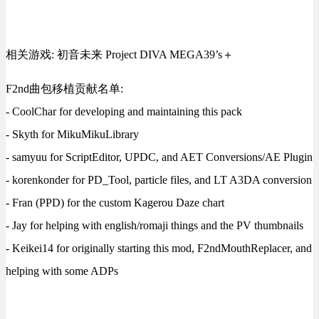
相关游戏: 初音未来 Project DIVA MEGA39’s＋
F2nd曲包移植贡献名单:
- CoolChar for developing and maintaining this pack
- Skyth for MikuMikuLibrary
- samyuu for ScriptEditor, UPDC, and AET Conversions/AE Plugin
- korenkonder for PD_Tool, particle files, and LT A3DA conversion
- Fran (PPD) for the custom Kagerou Daze chart
- Jay for helping with english/romaji things and the PV thumbnails
- Keikei14 for originally starting this mod, F2ndMouthReplacer, and
helping with some ADPs