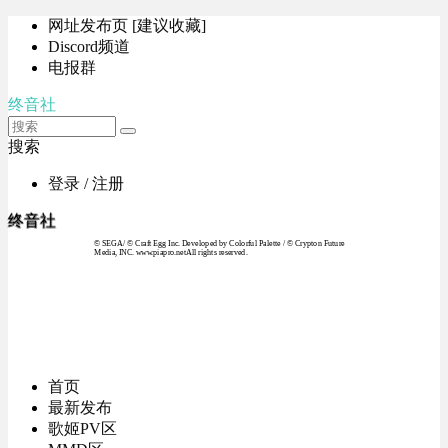
网址发布页 [建议收藏]
Discord频道
电报群
终音社
搜索
登录 / 注册
终音社
© SEGA / © Craft Egg Inc. Developed by Colorful Palette / © Crypton Future
Media, INC. www.piapro.netAll rights reserved.
首页
最新发布
歌姬PV区