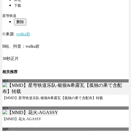
评论
下载
星穹铁道
删除
©来源:
vodka岩
B站、抖音：vodka岩
38秒正片
相关推荐
3872
【MMD】星穹铁道乐队-银狼&希露瓦【孤独の果て含配布】转载
5571
【MMD】花火-AGASSY
1093