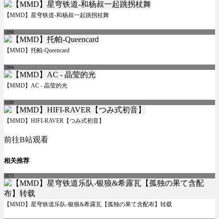
【MMD】星穹铁道-和杨叔一起跳拐杖舞
1898
【MMD】托帕-Queencard
1904
【MMD】AC - 晶莹的光
1690
【MMD】HIFI-RAVER【つみ式初音】
前往B站观看
相关推荐
3872
【MMD】星穹铁道乐队-银狼&希露瓦【孤独の果て含配布】转载