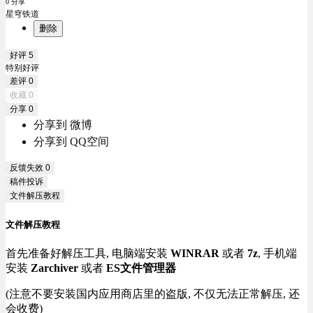
0 分享
星穹铁道
删除
好评
5
特别好评
差评
0
收藏
0
分享
0
分享到 微博
分享到 QQ空间
反馈失效
0
稿件投诉
文件解压教程
文件解压教程
首先准备好解压工具, 电脑端安装
WINRAR
或者
7z
, 手机端
安装
Zarchiver
或者
ES文件管理器
(注意不要安装国内应用商店里的盗版, 不仅无法正常解压, 还
会收费)