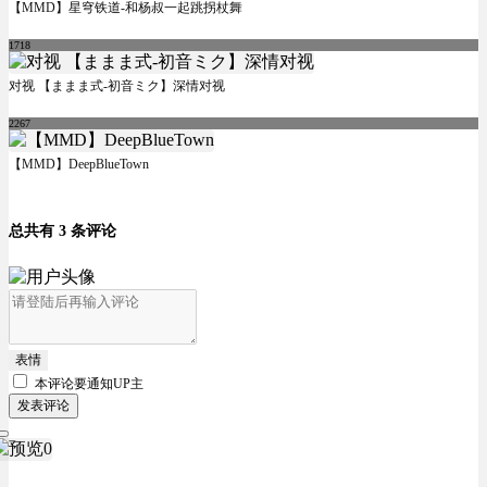
【MMD】星穹铁道-和杨叔一起跳拐杖舞
1718
对视 【ままま式-初音ミク】深情对视
2267
【MMD】DeepBlueTown
总共有 3 条评论
表情
本评论要
通知UP主
发表评论