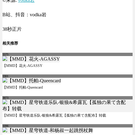
©来源:
vodka岩
B站、抖音：vodka岩
38秒正片
相关推荐
5575
【MMD】花火-AGASSY
1901
【MMD】托帕-Queencard
3873
【MMD】星穹铁道乐队-银狼&希露瓦【孤独の果て含配布】转载
1096