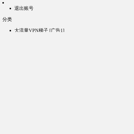
退出账号
分类
大流量VPN梯子 [广告1]
高速VPN梯子 [广告2]
AI风月-成人聊天 [广告3]
AI电子魅魔-成人聊天 [广告4]
帮助
问题反馈
歌姬PV区
MMD区
演唱会
初音未来演唱会
其他演出
音乐-音频区
虚拟歌手音乐
普通歌手音乐
有声小说-广播剧
同人音声-ASMR [全年龄]
其他音频资源