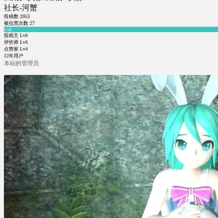
社长-河蟹
投稿数
2953
被拉黑次数
27
Lv6
投稿主 Lv6
评价师 Lv6
点赞家 Lv4
12年用户
本站的管理员