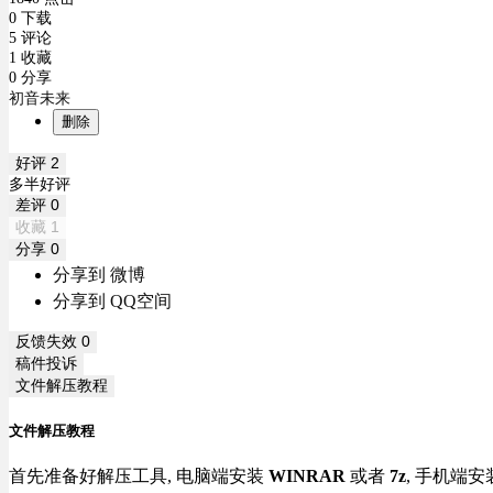
0 下载
5 评论
1 收藏
0 分享
初音未来
删除
好评
2
多半好评
差评
0
收藏
1
分享
0
分享到 微博
分享到 QQ空间
反馈失效
0
稿件投诉
文件解压教程
文件解压教程
首先准备好解压工具, 电脑端安装
WINRAR
或者
7z
, 手机端安