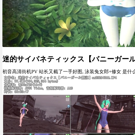
迷的サイバネティックス【バニーガー
初音高清街机PV 站长又截了一手好图, 泳装兔女郎+修女 是什么?? ,