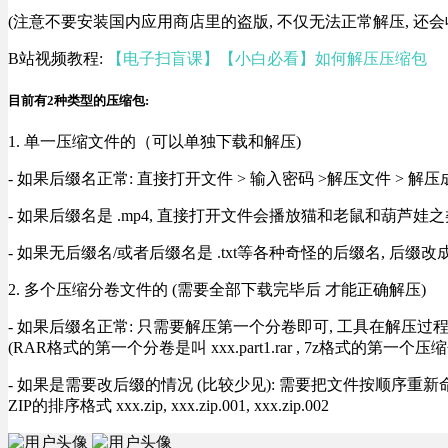
(注意不要安装国内应用商店里的盗版, 不仅无法正常解压, 还会
B站视频教程:
【电子扫盲课】【小白必看】如何解压压缩包
目前有2种类型的压缩包:
1. 单一压缩文件的（可以单独下载和解压)
- 如果后缀名正常: 直接打开文件 > 输入密码 >解压文件 > 
- 如果后缀名是 .mp4, 直接打开文件会播放猫和老鼠和葫芦娃之类
- 如果无后缀名/或者后缀名是 .txt等各种奇怪的后缀名, 后缀
2. 多个压缩分卷文件的 (需要全部下载完毕后 才能正确解压)
- 如果后缀名正常: 只需要解压第一个分卷即可, 工具在解压
(RAR格式的第一个分卷是叫 xxx.part1.rar , 7z格式的第一个压缩
- 如果是需要改后缀的情况 (比较少见): 需要把文件按顺序重新命名好才能正常解压, RA
ZIP的排序格式 xxx.zip, xxx.zip.001, xxx.zip.002