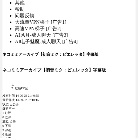
其他
帮助
问题反馈
大流量VPN梯子 [广告1]
高速VPN梯子 [广告2]
AI风月-成人聊天 [广告3]
AI电子魅魔-成人聊天 [广告4]
ネコミミアーカイブ【初音ミク：ピエレッタ】字幕版
ネコミミアーカイブ【初音ミク：ピエレッタ】字幕版
歌姬PV区
发布时间 14-06-28 21:40:55
最后修改 14-09-02 07:10:15
状态 已公开
褒贬不一
1 好评
0 差评
2532 点击
0 下载
3 评论
0 收藏