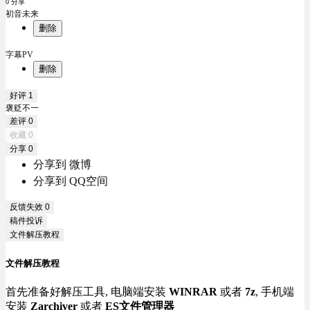
0 分享
初音未来
删除
字幕PV
删除
好评
1
褒贬不一
差评
0
收藏
0
分享
0
分享到 微博
分享到 QQ空间
反馈失效
0
稿件投诉
文件解压教程
文件解压教程
首先准备好解压工具, 电脑端安装
WINRAR
或者
7z
, 手机端
安装
Zarchiver
或者
ES文件管理器