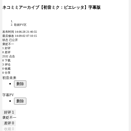
ネコミミアーカイブ【初音ミク：ピエレッタ】字幕版
歌姬PV区
发布时间 14-06-28 21:40:55
最后修改 14-09-02 07:10:15
状态 已公开
褒贬不一
1 好评
0 差评
2532 点击
0 下载
3 评论
0 收藏
0 分享
初音未来
删除
字幕PV
删除
好评
1
褒贬不一
差评
0
收藏
0