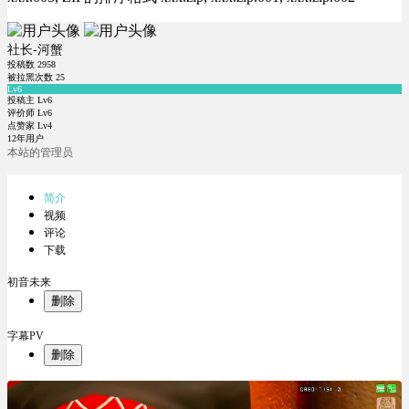
社长-河蟹
投稿数
2958
被拉黑次数
25
Lv6
投稿主 Lv6
评价师 Lv6
点赞家 Lv4
12年用户
本站的管理员
简介
视频
评论
下载
初音未来
删除
字幕PV
删除