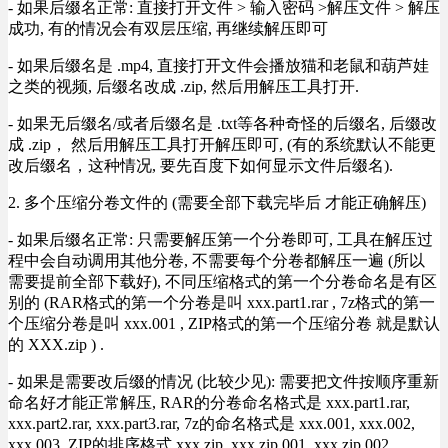
- 如果后缀名正常: 直接打开文件 > 输入密码 >解压文件 > 解压
成功, 有的情况会有双层压缩, 再继续解压即可
- 如果后缀名是 .mp4, 直接打开文件会播放猫和老鼠和葫芦娃
之类的视频, 后缀名改成 .zip, 然后用解压工具打开.
- 如果无后缀名/或者后缀名是 .txt等各种奇怪的后缀名, 后缀改
成 .zip， 然后用解压工具打开解压即可, (有的系统默认不能更
改后缀名，这种情况, 要先百度下如何显示文件后缀名).
2. 多个压缩分卷文件的 (需要全部下载完毕后 才能正确解压)
- 如果后缀名正常: 只需要解压第一个分卷即可, 工具在解压过
程中会自动调用其他分卷, 不需要每个分卷都解压一遍 (所以
需要提前全部下载好), 不同压缩格式的第一个分卷命名是有区
别的 (RAR格式的第一个分卷是叫 xxx.part1.rar , 7z格式的第一
个压缩分卷是叫 xxx.001 , ZIP格式的第一个压缩分卷 就是默认
的 XXX.zip ) .
- 如果是需要改后缀的情况 (比较少见): 需要把文件按顺序重新
命名好才能正常解压, RAR的分卷命名格式是 xxx.part1.rar,
xxx.part2.rar, xxx.part3.rar, 7z的命名格式是 xxx.001, xxx.002,
xxx.003, ZIP的排序格式 xxx.zip, xxx.zip.001, xxx.zip.002