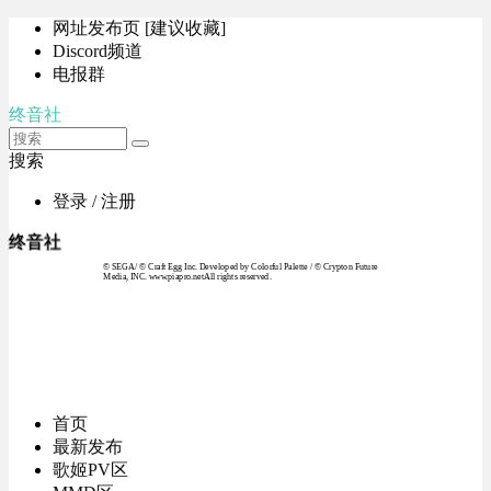
网址发布页 [建议收藏]
Discord频道
电报群
终音社
搜索
登录 / 注册
终音社
© SEGA / © Craft Egg Inc. Developed by Colorful Palette / © Crypton Future
Media, INC. www.piapro.netAll rights reserved.
首页
最新发布
歌姬PV区