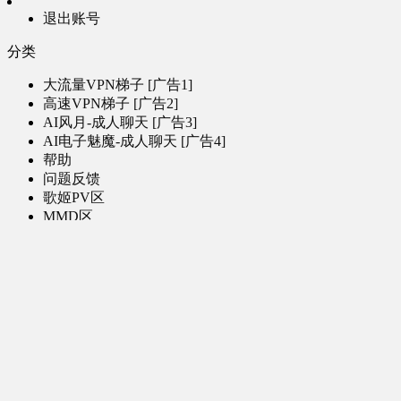
退出账号
分类
大流量VPN梯子 [广告1]
高速VPN梯子 [广告2]
AI风月-成人聊天 [广告3]
AI电子魅魔-成人聊天 [广告4]
帮助
问题反馈
歌姬PV区
MMD区
演唱会
初音未来演唱会
其他演出
音乐-音频区
虚拟歌手音乐
普通歌手音乐
有声小说-广播剧
同人音声-ASMR [全年龄]
其他音频资源