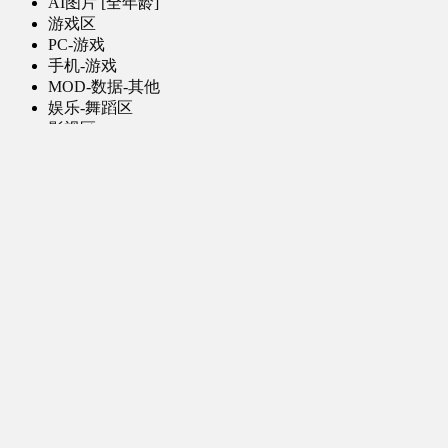
AI图片 [全年龄]
游戏区
PC-游戏
手机-游戏
MOD-数据-其他
娱乐-舞蹈区
影视区
电视剧-网剧
电视剧-网剧 [AI生成]
电影
特摄
综合-其他
软件区
PC-软件
手机-应用
学习区
图文教程
视频教程
公告区
其他
真人视频 [AI生成]