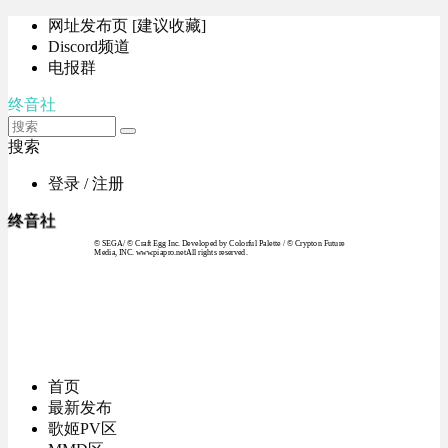
网址发布页 [建议收藏]
Discord频道
电报群
终音社
搜索
登录 / 注册
终音社
© SEGA / © Craft Egg Inc. Developed by Colorful Palette / © Crypton Future
Media, INC. www.piapro.netAll rights reserved.
首页
最新发布
歌姬PV区