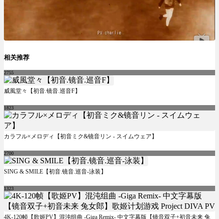
相关推荐
2755
威風堂々【初音.镜音.巡音F】
1823
カラフル×メロディ【初音ミク&镜音リン - スイムウェア】
2700
SING & SMILE【初音.镜音.巡音-泳装】
1323
4K-120帧【歌姬PV】混沌组曲 -Giga Remix- 中文字幕版【镜音双子+初音未来 兔