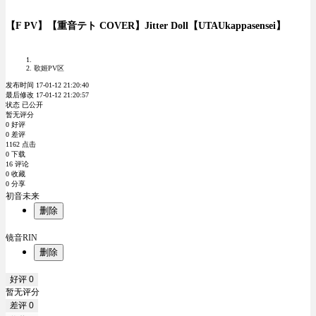
【F PV】【重音テト COVER】Jitter Doll【UTAUkappasensei】
歌姬PV区
发布时间 17-01-12 21:20:40
最后修改 17-01-12 21:20:57
状态 已公开
暂无评分
0 好评
0 差评
1162 点击
0 下载
16 评论
0 收藏
0 分享
初音未来
删除
镜音RIN
删除
好评
0
暂无评分
差评
0