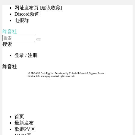
网址发布页 [建议收藏]
Discord频道
电报群
终音社
搜索
登录 / 注册
终音社
© SEGA / © Craft Egg Inc. Developed by Colorful Palette / © Crypton Future
Media, INC. www.piapro.netAll rights reserved.
首页
最新发布
歌姬PV区