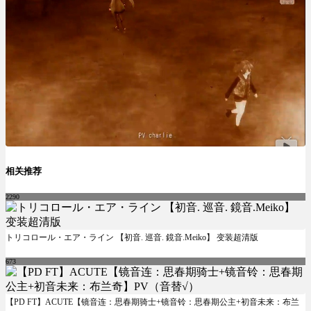
相关推荐
2290
トリコロール・エア・ライン 【初音. 巡音. 鏡音.Meiko】 变装超清版
673
【PD FT】ACUTE【镜音连：思春期骑士+镜音铃：思春期公主+初音未来：布兰