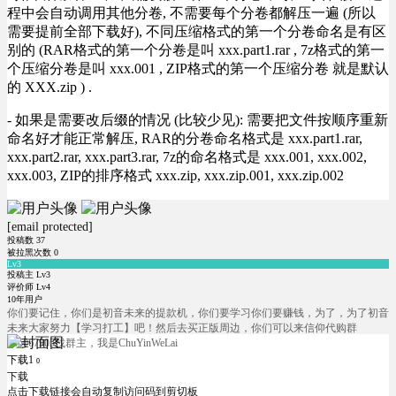
程中会自动调用其他分卷, 不需要每个分卷都解压一遍 (所以
需要提前全部下载好), 不同压缩格式的第一个分卷命名是有区
别的 (RAR格式的第一个分卷是叫 xxx.part1.rar , 7z格式的第一
个压缩分卷是叫 xxx.001 , ZIP格式的第一个压缩分卷 就是默认
的 XXX.zip ) .
- 如果是需要改后缀的情况 (比较少见): 需要把文件按顺序重新
命名好才能正常解压, RAR的分卷命名格式是 xxx.part1.rar,
xxx.part2.rar, xxx.part3.rar, 7z的命名格式是 xxx.001, xxx.002,
xxx.003, ZIP的排序格式 xxx.zip, xxx.zip.001, xxx.zip.002
[email protected]
投稿数
37
被拉黑次数
0
Lv3
投稿主 Lv3
评价师 Lv4
10年用户
你们要记住，你们是初音未来的提款机，你们要学习你们要赚钱，为了，为了初音
未来大家努力【学习打工】吧！然后去买正版周边，你们可以来信仰代购群
566067905找群主，我是ChuYinWeLai
下载1
0
下载
点击下载链接会自动复制访问码到剪切板