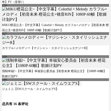
奇】PV（音替√）
1733
MIKU橙花公主~【中文字幕】Colorful × Melody カラフル×メロディ【初音未来 橙
花公主+镜音RIN】1080P-60帧【歌姬计划PV】
1677
カラフル×メロディー【マジシャン・スタイリッシュエナジーR】
3250
强制幸福!~【中文字幕】幸福安心委员会【初音未来 橙花公主】【1080P-60帧】
歌姬计划PV
1456
ジェミニ【SWスクール・スイムウエアS】
总共有 16 条评论