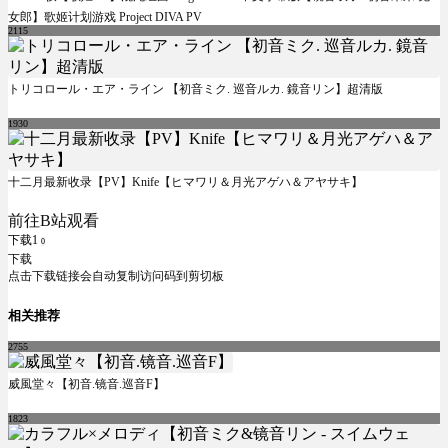
女郎】歌姬计划游戏 Project DIVA PV
2115
トリコロール・エア・ライン 【初音ミク. 巡音ルカ. 鏡音リン】超清版
1930
十二月最新收录【PV】Knife【ヒマワリ＆月光アゲハ＆アヤサキ】
前往B站观看
下载1
0
下载
点击下载链接会自动复制访问码到剪切板
相关推荐
2755
威風堂々【初音.镜音.巡音F】
1823