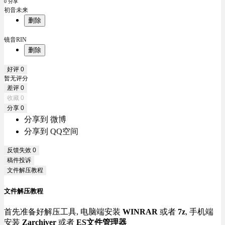
0 分享
初音未来
删除
镜音RIN
删除
好评
0
暂无评分
差评
0
收藏
0
分享
0
分享到 微博
分享到 QQ空间
反馈失效
0
稿件投诉
文件解压教程
文件解压教程
首先准备好解压工具, 电脑端安装
WINRAR
或者
7z
, 手机端
安装
Zarchiver
或者
ES文件管理器