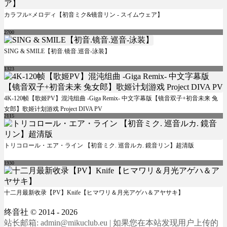
カラフル×メロディ【初音ミク&镜音リン - スイムウェア】
2700
SING & SMILE【初音.镜音.巡音-泳装】
1323
4K-120帧【歌姬PV】混沌组曲 -Giga Remix- 中文字幕版【镜音双子+初音未来 兔
女郎】歌姬计划游戏 Project DIVA PV
2115
トリコロール・エア・ライン 【初音ミク. 巡音ルカ. 鏡音リン】超清版
1930
十二月最新收录【PV】Knife【ヒマワリ＆月光アゲハ＆アヤサキ】
终音社
© 2014 - 2026
站长邮箱: admin@mikuclub.eu | 如果您在本站发现用户上传的