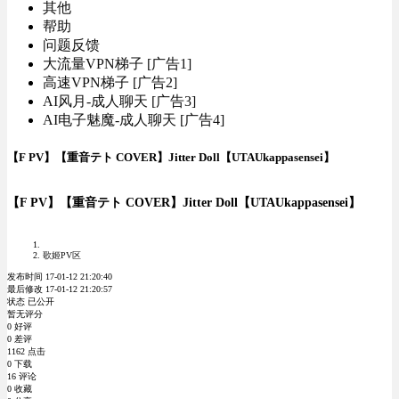
其他
帮助
问题反馈
大流量VPN梯子 [广告1]
高速VPN梯子 [广告2]
AI风月-成人聊天 [广告3]
AI电子魅魔-成人聊天 [广告4]
【F PV】【重音テト COVER】Jitter Doll【UTAUkappasensei】
【F PV】【重音テト COVER】Jitter Doll【UTAUkappasensei】
歌姬PV区
发布时间 17-01-12 21:20:40
最后修改 17-01-12 21:20:57
状态 已公开
暂无评分
0 好评
0 差评
1162 点击
0 下载
16 评论
0 收藏