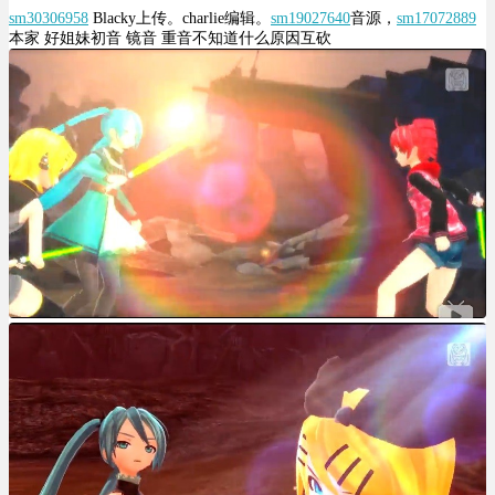
sm30306958
Blacky上传。charlie编辑。
sm19027640
音源，
sm17072889
本家 好姐妹初音 镜音 重音不知道什么原因互砍