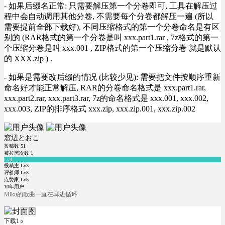
- 如果后缀名正常: 只需要解压第一个分卷即可, 工具在解压过
程中会自动调用其他分卷, 不需要每个分卷都解压一遍 (所以
需要提前全部下载好), 不同压缩格式的第一个分卷命名是有区
别的 (RAR格式的第一个分卷是叫 xxx.part1.rar , 7z格式的第一
个压缩分卷是叫 xxx.001 , ZIP格式的第一个压缩分卷 就是默认
的 XXX.zip ) .
- 如果是需要改后缀的情况 (比较少见): 需要把文件按顺序重新
命名好才能正常解压, RAR的分卷命名格式是 xxx.part1.rar,
xxx.part2.rar, xxx.part3.rar, 7z的命名格式是 xxx.001, xxx.002,
xxx.003, ZIP的排序格式 xxx.zip, xxx.zip.001, xxx.zip.002
窓辺とおこ
投稿数
51
被拉黑次数
1
Lv4
投稿主 Lv3
评价师 Lv3
点赞家 Lv5
10年用户
Miku的歌曲一直在耳边循环
下载1
0