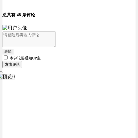
总共有 48 条评论
表情
本评论要
通知UP主
发表评论