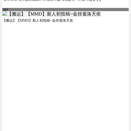
1982
【搬运】【MMD】新人初投稿~金丝雀洛天依