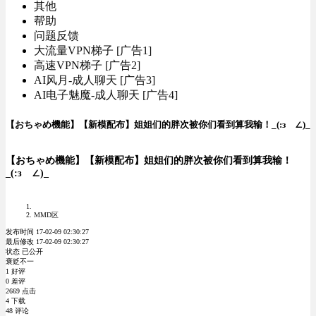
其他
帮助
问题反馈
大流量VPN梯子 [广告1]
高速VPN梯子 [广告2]
AI风月-成人聊天 [广告3]
AI电子魅魔-成人聊天 [广告4]
【おちゃめ機能】【新模配布】姐姐们的胖次被你们看到算我输！_(:зゝ∠)_
【おちゃめ機能】【新模配布】姐姐们的胖次被你们看到算我输！
_(:зゝ∠)_
MMD区
发布时间 17-02-09 02:30:27
最后修改 17-02-09 02:30:27
状态 已公开
褒贬不一
1 好评
0 差评
2669 点击
4 下载
48 评论