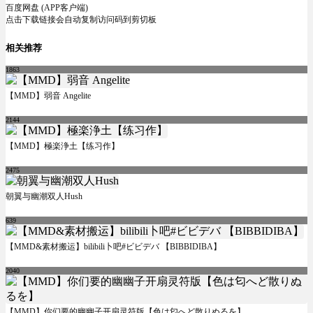
百度网盘 (APP客户端)
点击下载链接会自动复制访问码到剪切板
相关推荐
1863
【MMD】弱音 Angelite
2144
【MMD】極楽浄土【练习作】
2475
朝翼与幽潮双人Hush
639
【MMD&素材搬运】bilibili卜吧#ビビデバ 【BIBBIDIBA】
2040
【MMD】你们要的幽幽子开扇灵符版【色は匂へど散りぬるを】