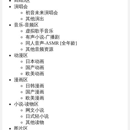
MMD区
演唱会
初音未来演唱会
其他演出
音乐-音频区
虚拟歌手音乐
有声小说-广播剧
同人音声-ASMR [全年龄]
其他音频资源
动漫区
日本动画
国产动画
欧美动画
漫画区
日韩漫画
国产漫画
欧美漫画
小说-读物区
网文小说
日式轻小说
其他读物
图片区