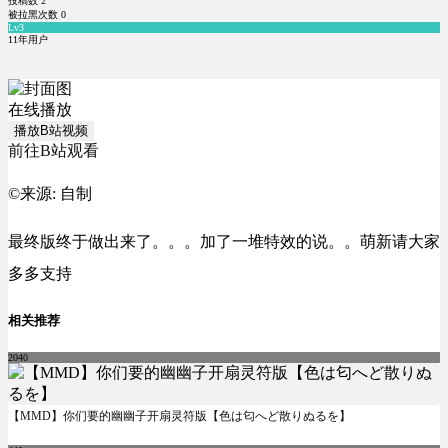
投稿数
2
被拉黑次数
0
Lv3
11年用户
在线播放
播放B站视频
前往B站观看
©来源:
自制
最终版终于做出来了。。。加了一堆特效的说。。萌新请大家
多多支持
相关推荐
2040
【MMD】你们要的幽幽子开扇灵符版【色は匂へど散りぬるを】