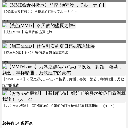
440
【MMD&素材搬运】马摸鹿#守護ってルーナイト
1513
【光渲MMD】洛天依的盛夏之旅~
1446
【崩三MMD】休伯利安的夏日祭&清凉泳装
3372
【MMD/Lamb】万恶之源(灬°ω°灬) ？换装，舞蹈，姿势，颜艺，样样精通，乃歌
姬中的豪杰
2669
【おちゃめ機能】【新模配布】姐姐们的胖次被你们看到算我输！_(:зゝ∠)_
总共有 34 条评论