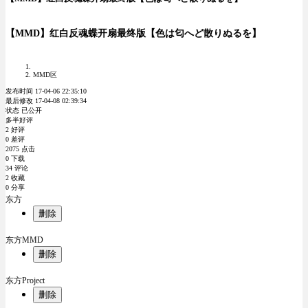
【MMD】红白反魂蝶开扇最终版【色は匂へど散りぬるを】
MMD区
发布时间 17-04-06 22:35:10
最后修改 17-04-08 02:39:34
状态 已公开
多半好评
2 好评
0 差评
2075 点击
0 下载
34 评论
2 收藏
0 分享
东方
删除
东方MMD
删除
东方Project
删除