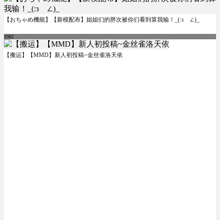
【おちゃめ機能】【新模配布】姐姐们的胖次被你们看到算我输！_(:зゝ∠)_
1982
【搬运】【MMD】新人初投稿~金丝雀洛天依