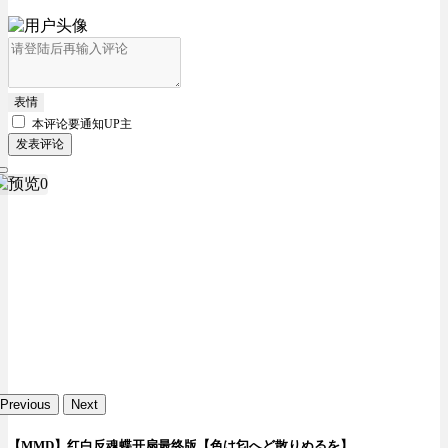
表情
本评论要
通知UP主
发表评论
Previous
Next
【MMD】红白反魂蝶开扇最终版【色は匂へど散りぬるを】