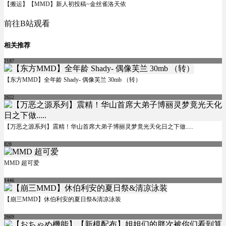
【搬运】【MMD】新人初投稿~金丝雀洛天依
前往B站观看
相关推荐
2187
【东方MMD】全年龄 Shady- 偶像芙兰 30mb （转）
2652
【万恶之源系列】震精！华山首席大弟子博丽灵梦竟光天化日之下做.....
828
MMD 超可爱
1446
【崩三MMD】休伯利安的夏日祭&清凉泳装
2669