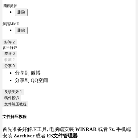
博丽灵梦
删除
舞蹈MMD
删除
好评
2
多半好评
差评
0
收藏
2
分享
0
分享到 微博
分享到 QQ空间
反馈失效
1
稿件投诉
文件解压教程
文件解压教程
首先准备好解压工具, 电脑端安装
WINRAR
或者
7z
, 手机端
安装
Zarchiver
或者
ES文件管理器