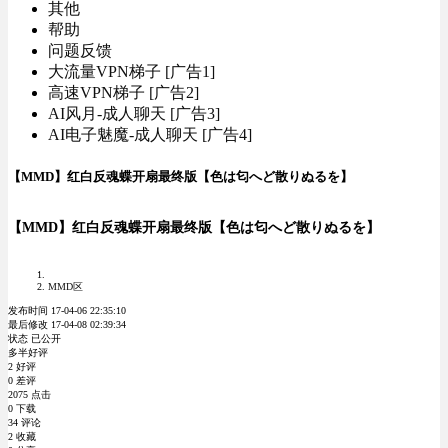
其他
帮助
问题反馈
大流量VPN梯子 [广告1]
高速VPN梯子 [广告2]
AI风月-成人聊天 [广告3]
AI电子魅魔-成人聊天 [广告4]
【MMD】红白反魂蝶开扇最终版【色は匂へど散りぬるを】
【MMD】红白反魂蝶开扇最终版【色は匂へど散りぬるを】
MMD区
发布时间 17-04-06 22:35:10
最后修改 17-04-08 02:39:34
状态 已公开
多半好评
2 好评
0 差评
2075 点击
0 下载
34 评论
2 收藏