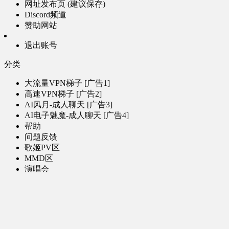
网址发布页 (建议保存)
Discord频道
赞助网站
退出账号
分类
大流量VPN梯子 [广告1]
高速VPN梯子 [广告2]
AI风月-成人聊天 [广告3]
AI电子魅魔-成人聊天 [广告4]
帮助
问题反馈
歌姬PV区
MMD区
演唱会
初音未来演唱会
其他演出
音乐-音频区
虚拟歌手音乐
普通歌手音乐