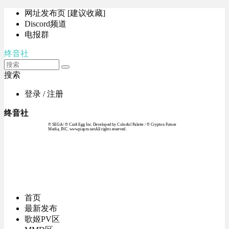
网址发布页 [建议收藏]
Discord频道
电报群
终音社
搜索
登录 / 注册
终音社
© SEGA / © Craft Egg Inc. Developed by Colorful Palette / © Crypton Future
Media, INC. www.piapro.netAll rights reserved.
首页
最新发布
歌姬PV区