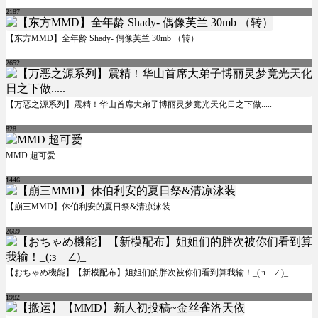
2187
【东方MMD】全年龄 Shady- 偶像芙兰 30mb （转）
2652
【万恶之源系列】震精！华山首席大弟子博丽灵梦竟光天化日之下做.....
828
MMD 超可爱
1446
【崩三MMD】休伯利安的夏日祭&清凉泳装
2669
【おちゃめ機能】【新模配布】姐姐们的胖次被你们看到算我输！_(:зゝ∠)_
1982