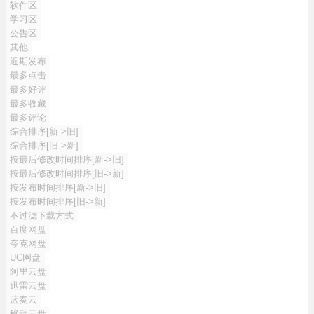
软件区
学习区
公告区
其他
近期发布
最多点击
最多好评
最多收藏
最多评论
综合排序[新->旧]
综合排序[旧->新]
按最后修改时间排序[新->旧]
按最后修改时间排序[旧->新]
按发布时间排序[新->旧]
按发布时间排序[旧->新]
不过滤下载方式
百度网盘
夸克网盘
UC网盘
阿里云盘
迅雷云盘
蓝奏云
移动云盘