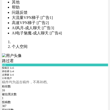
其他
帮助
问题反馈
大流量VPN梯子 [广告1]
高速VPN梯子 [广告2]
AI风月-成人聊天 [广告3]
AI电子魅魔-成人聊天 [广告4]
个人空间
路过君
Lv5
投稿主 Lv5
评价师 Lv4
点赞家 Lv1
11年用户
稿件均为远古稿件，不再补档。
粉丝数
16
被拉黑次数
1
投稿数
307