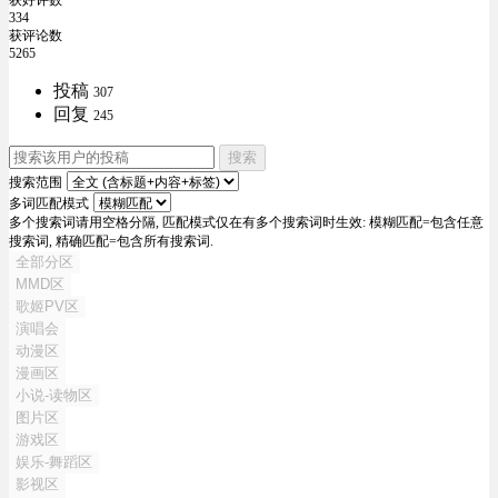
获好评数
334
获评论数
5265
投稿
307
回复
245
搜索
搜索范围
多词匹配模式
多个搜索词请用空格分隔, 匹配模式仅在有多个搜索词时生效: 模糊匹配=包含任意
搜索词, 精确匹配=包含所有搜索词.
全部分区
MMD区
歌姬PV区
演唱会
动漫区
漫画区
小说-读物区
图片区
游戏区
娱乐-舞蹈区
影视区