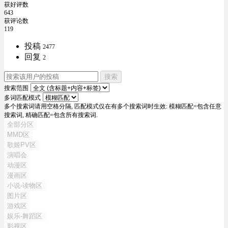
获好评数
643
获评论数
119
投稿
2477
回复
2
搜索
搜索范围
多词匹配模式
多个搜索词请用空格分隔, 匹配模式仅在有多个搜索词时生效: 模糊匹配=包含任意
搜索词, 精确匹配=包含所有搜索词.
全部分区
MMD区
歌姬PV区
演唱会
动漫区
漫画区
小说-读物区
图片区
游戏区
娱乐-舞蹈区
影视区