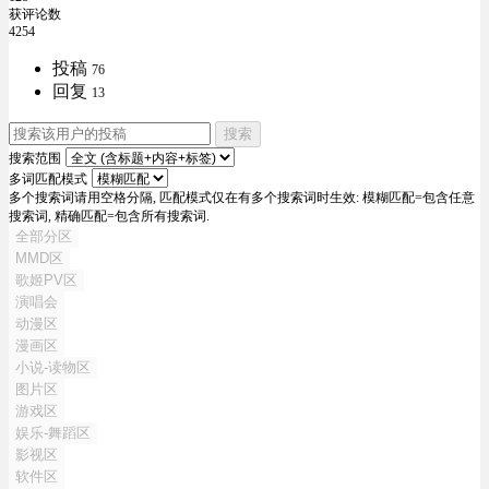
获评论数
4254
投稿
76
回复
13
搜索
搜索范围
多词匹配模式
多个搜索词请用空格分隔, 匹配模式仅在有多个搜索词时生效: 模糊匹配=包含任意
搜索词, 精确匹配=包含所有搜索词.
全部分区
MMD区
歌姬PV区
演唱会
动漫区
漫画区
小说-读物区
图片区
游戏区
娱乐-舞蹈区
影视区
软件区