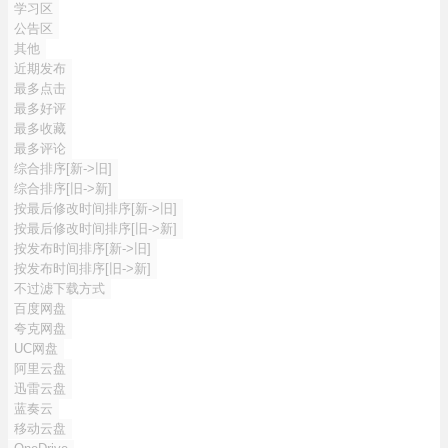
学习区
公告区
其他
近期发布
最多点击
最多好评
最多收藏
最多评论
综合排序[新->旧]
综合排序[旧->新]
按最后修改时间排序[新->旧]
按最后修改时间排序[旧->新]
按发布时间排序[新->旧]
按发布时间排序[旧->新]
不过滤下载方式
百度网盘
夸克网盘
UC网盘
阿里云盘
迅雷云盘
蓝奏云
移动云盘