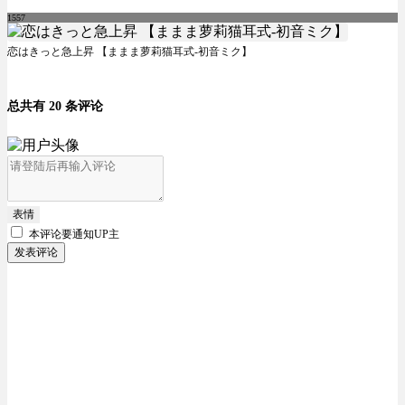
1557
恋はきっと急上昇 【ままま萝莉猫耳式-初音ミク】
总共有 20 条评论
表情
本评论要
通知UP主
发表评论