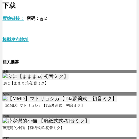
下载
度娘链接：
密码：gjl2
模型发布地址
相关推荐
1958
ぷに【ままま式-初音ミク】
2285
【MMD】マトリョシカ【Tda萝莉式 – 初音ミク】
1978
薛定谔的小猫 【剪纸式式-初音ミク】
1757