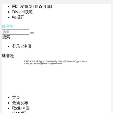
网址发布页 [建议收藏]
Discord频道
电报群
终音社
搜索
登录 / 注册
终音社
© SEGA / © Craft Egg Inc. Developed by Colorful Palette / © Crypton Future
Media, INC. www.piapro.netAll rights reserved.
首页
最新发布
歌姬PV区