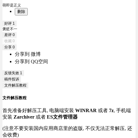
萌即是正义
删除
好评
1
褒贬不一
差评
0
收藏
0
分享
0
分享到 微博
分享到 QQ空间
反馈失效
1
稿件投诉
文件解压教程
文件解压教程
首先准备好解压工具, 电脑端安装
WINRAR
或者
7z
, 手机端
安装
Zarchiver
或者
ES文件管理器
(注意不要安装国内应用商店里的盗版, 不仅无法正常解压, 还
会收费)