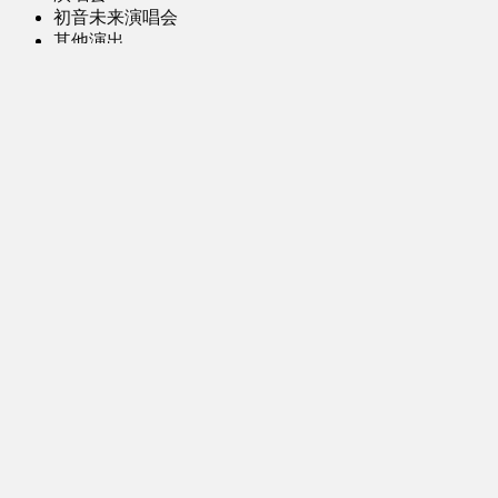
初音未来演唱会
其他演出
音乐-音频区
虚拟歌手音乐
普通歌手音乐
有声小说-广播剧
同人音声-ASMR [全年龄]
其他音频资源
动漫区
日本动画
国产动画
欧美动画
漫画区
日韩漫画
国产漫画
欧美漫画
小说-读物区
网文小说
日式轻小说
其他读物
图片区