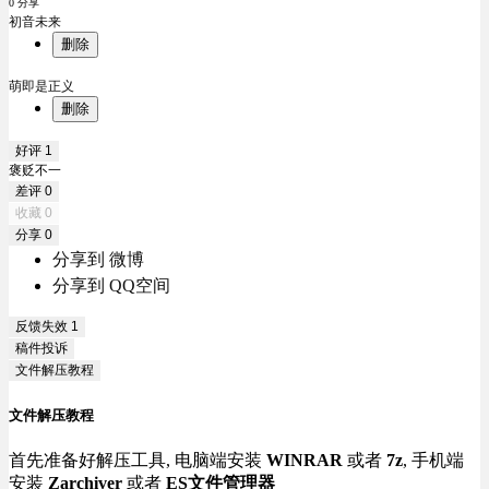
0 分享
初音未来
删除
萌即是正义
删除
好评
1
褒贬不一
差评
0
收藏
0
分享
0
分享到 微博
分享到 QQ空间
反馈失效
1
稿件投诉
文件解压教程
文件解压教程
首先准备好解压工具, 电脑端安装
WINRAR
或者
7z
, 手机端
安装
Zarchiver
或者
ES文件管理器