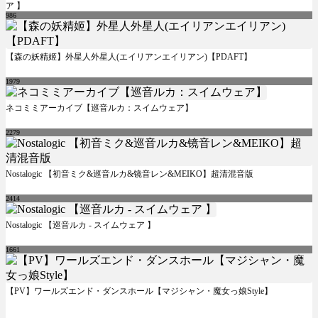
ア 】
986
【森の妖精姬】外星人外星人(エイリアンエイリアン)【PDAFT】
1979
ネコミミアーカイブ【巡音ルカ：スイムウェア】
2279
Nostalogic 【初音ミク&巡音ルカ&镜音レン&MEIKO】超清混音版
2414
Nostalogic 【巡音ルカ - スイムウェア 】
1661
【PV】ワールズエンド・ダンスホール【マジシャン・魔女っ娘Style】