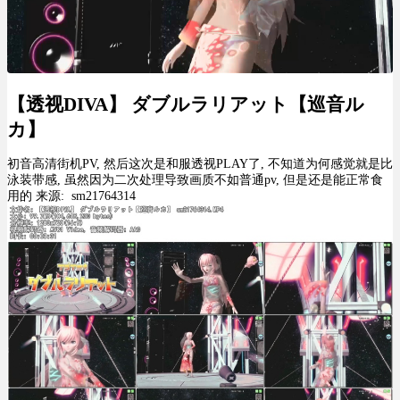
【透视DIVA】 ダブルラリアット【巡音ル
カ】
初音高清街机PV, 然后这次是和服透视PLAY了, 不知道为何感觉就是比
泳装带感, 虽然因为二次处理导致画质不如普通pv, 但是还是能正常食
用的 来源: sm21764314