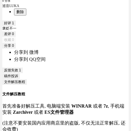
0 分享
巡音LUKA
删除
好评
1
褒贬不一
差评
0
收藏
0
分享
0
分享到 微博
分享到 QQ空间
反馈失效
1
稿件投诉
文件解压教程
文件解压教程
首先准备好解压工具, 电脑端安装
WINRAR
或者
7z
, 手机端
安装
Zarchiver
或者
ES文件管理器
(注意不要安装国内应用商店里的盗版, 不仅无法正常解压, 还
会收费)