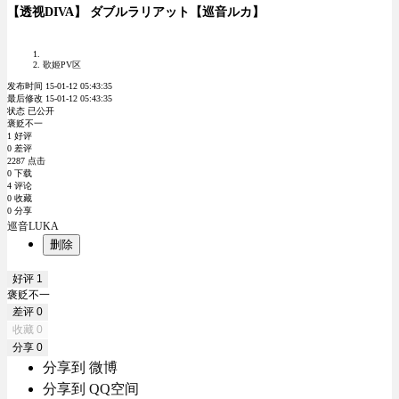
【透视DIVA】 ダブルラリアット【巡音ルカ】
歌姬PV区
发布时间 15-01-12 05:43:35
最后修改 15-01-12 05:43:35
状态 已公开
褒贬不一
1 好评
0 差评
2287 点击
0 下载
4 评论
0 收藏
0 分享
巡音LUKA
删除
好评
1
褒贬不一
差评
0
收藏
0
分享
0
分享到 微博
分享到 QQ空间