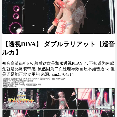
【透视DIVA】 ダブルラリアット【巡音
ルカ】
初音高清街机PV, 然后这次是和服透视PLAY了, 不知道为何感
觉就是比泳装带感, 虽然因为二次处理导致画质不如普通pv, 但
是还是能正常食用的 来源: sm21764314