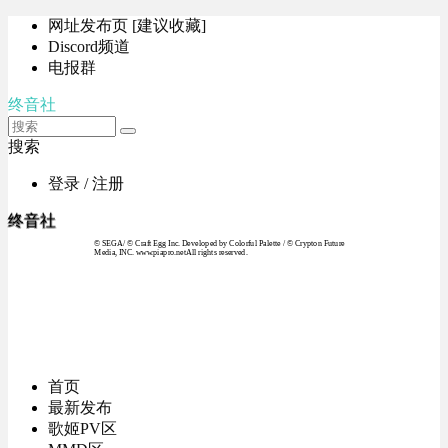
网址发布页 [建议收藏]
Discord频道
电报群
终音社
搜索
登录 / 注册
终音社
© SEGA / © Craft Egg Inc. Developed by Colorful Palette / © Crypton Future
Media, INC. www.piapro.netAll rights reserved.
首页
最新发布
歌姬PV区