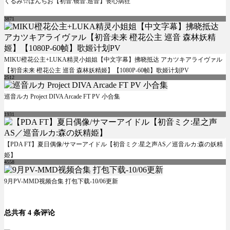
くるみ☆ぽんちお【初音.镜音.巡音】丧心病狂
3871
MIKU橙花公主+LUKA精灵小姐姐【中文字幕】拂晓抵达 アカツキアライヴァル
【初音未来 橙花公主 巡音 森林妖精姬】【1080P-60帧】歌姬计划PV
2512
巡音ルカ Project DIVA Arcade FT PV 小合集
1931
【PDA FT】夏日偶像/サマーアイドル【初音ミク:星之声AS／巡音ルカ:森の妖精
姫】
4558
9月PV-MMD视频合集 打包下载-10/06更新
总共有 4 条评论