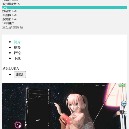
被拉黑次数
27
Lv6
投稿主 Lv6
评价师 Lv6
点赞家 Lv4
12年用户
本站的管理员
简介
视频
评论
下载
巡音LUKA
删除