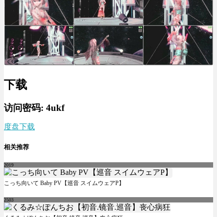
下载
访问密码: 4ukf
度盘下载
相关推荐
2019
こっち向いて Baby PV【巡音 スイムウェアP】
2503