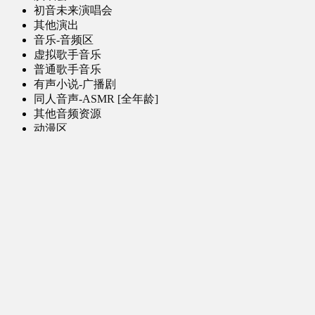
初音未来演唱会
其他演出
音乐-音频区
虚拟歌手音乐
普通歌手音乐
有声小说-广播剧
同人音声-ASMR [全年龄]
其他音频资源
动漫区
日本动画
国产动画
欧美动画
漫画区
日韩漫画
国产漫画
欧美漫画
小说-读物区
网文小说
日式轻小说
其他读物
图片区