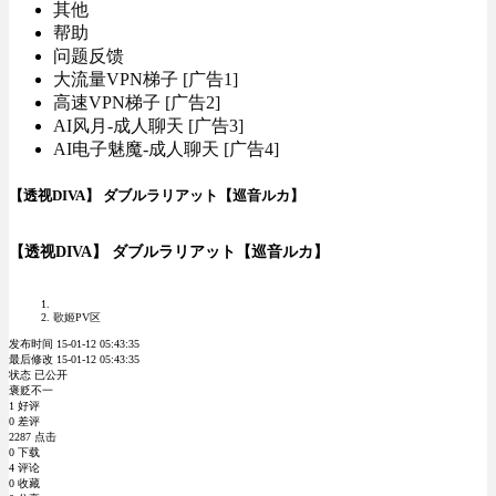
其他
帮助
问题反馈
大流量VPN梯子 [广告1]
高速VPN梯子 [广告2]
AI风月-成人聊天 [广告3]
AI电子魅魔-成人聊天 [广告4]
【透视DIVA】 ダブルラリアット【巡音ルカ】
【透视DIVA】 ダブルラリアット【巡音ルカ】
歌姬PV区
发布时间 15-01-12 05:43:35
最后修改 15-01-12 05:43:35
状态 已公开
褒贬不一
1 好评
0 差评
2287 点击
0 下载
4 评论
0 收藏