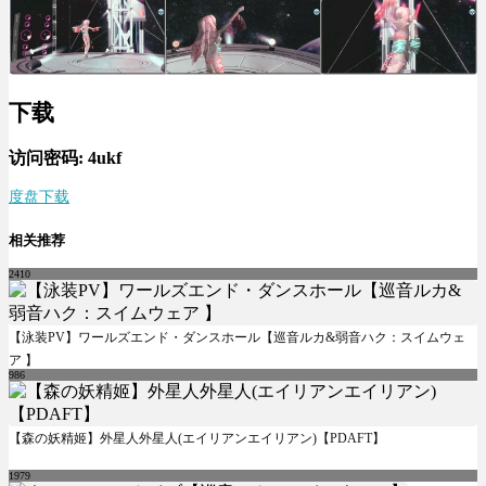
下载
访问密码: 4ukf
度盘下载
相关推荐
2410
【泳装PV】ワールズエンド・ダンスホール【巡音ルカ&弱音ハク：スイムウェ
ア 】
986
【森の妖精姬】外星人外星人(エイリアンエイリアン)【PDAFT】
1979