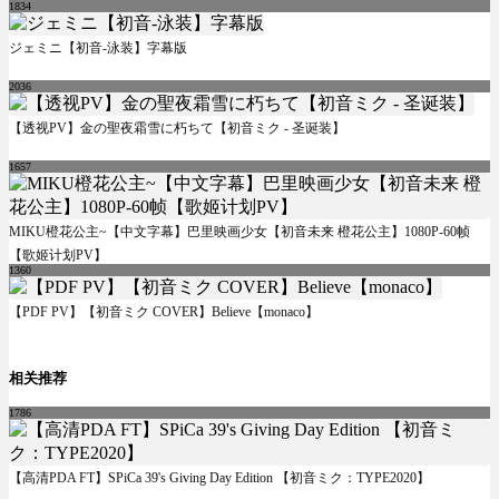
1834
ジェミニ【初音-泳装】字幕版
2036
【透视PV】金の聖夜霜雪に朽ちて【初音ミク - 圣诞装】
1657
MIKU橙花公主~【中文字幕】巴里映画少女【初音未来 橙花公主】1080P-60帧
【歌姬计划PV】
1360
【PDF PV】【初音ミク COVER】Believe【monaco】
相关推荐
1786
【高清PDA FT】SPiCa 39's Giving Day Edition 【初音ミク：TYPE2020】