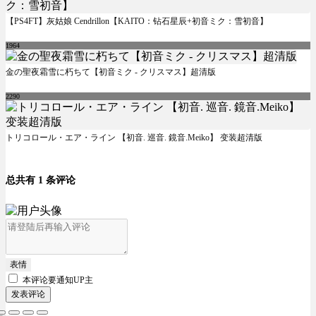
【PS4FT】灰姑娘 Cendrillon【KAITO：钻石星辰+初音ミク：雪初音】
1964
金の聖夜霜雪に朽ちて【初音ミク - クリスマス】超清版
2290
トリコロール・エア・ライン 【初音. 巡音. 鏡音.Meiko】 变装超清版
总共有 1 条评论
表情
本评论要
通知UP主
发表评论