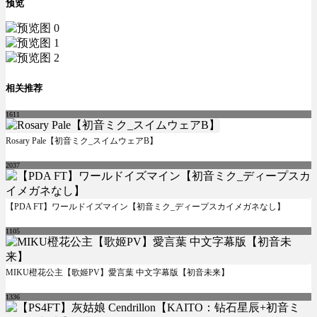
预览
相关推荐
1611
Rosary Pale【初音ミク_スイムウェアB】
2037
【PDA FT】ワールドイズマイン【初音ミク_ディープスカイメガネなし】
1105
MIKU橙花公主【歌姬PV】愛言葉 中文字幕版【初音未来】
1336