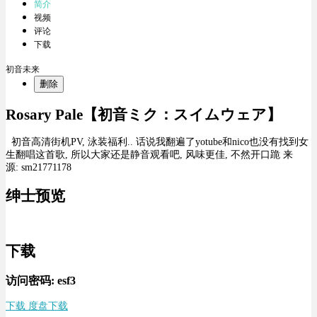
简介
视频
评论
下载
初音未来
删除
Rosary Pale【初音ミク：スイムウェア】
初音高清街机PV, 泳装福利.. 话说我翻遍了yotube和nico也没有找到女
生翻唱这首歌, 所以大家还是静音观看吧, 风味更佳, 不然开口跪 来
源: sm21771178
绅士预览
下载
访问密码: esf3
下载 度盘下载