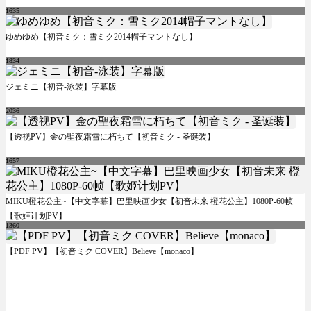
1635
ゆめゆめ【初音ミク：雪ミク2014帽子マントなし】
1834
ジェミニ【初音-泳装】字幕版
2036
【透视PV】金の聖夜霜雪に朽ちて【初音ミク - 圣诞装】
1657
MIKU橙花公主~【中文字幕】巴里映画少女【初音未来 橙花公主】1080P-60帧
【歌姬计划PV】
1360
【PDF PV】【初音ミク COVER】Believe【monaco】