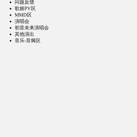
问题反馈
歌姬PV区
MMD区
演唱会
初音未来演唱会
其他演出
音乐-音频区
虚拟歌手音乐
普通歌手音乐
有声小说-广播剧
同人音声-ASMR [全年龄]
其他音频资源
动漫区
日本动画
国产动画
欧美动画
漫画区
日韩漫画
国产漫画
欧美漫画
小说-读物区
网文小说