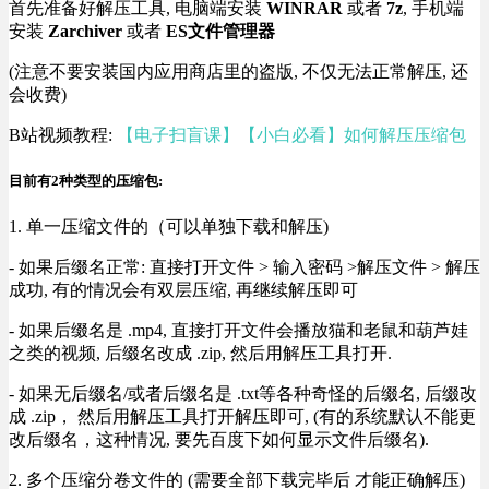
首先准备好解压工具, 电脑端安装
WINRAR
或者
7z
, 手机端
安装
Zarchiver
或者
ES文件管理器
(注意不要安装国内应用商店里的盗版, 不仅无法正常解压, 还
会收费)
B站视频教程:
【电子扫盲课】【小白必看】如何解压压缩包
目前有2种类型的压缩包:
1. 单一压缩文件的（可以单独下载和解压)
- 如果后缀名正常: 直接打开文件 > 输入密码 >解压文件 > 解压
成功, 有的情况会有双层压缩, 再继续解压即可
- 如果后缀名是 .mp4, 直接打开文件会播放猫和老鼠和葫芦娃
之类的视频, 后缀名改成 .zip, 然后用解压工具打开.
- 如果无后缀名/或者后缀名是 .txt等各种奇怪的后缀名, 后缀改
成 .zip， 然后用解压工具打开解压即可, (有的系统默认不能更
改后缀名，这种情况, 要先百度下如何显示文件后缀名).
2. 多个压缩分卷文件的 (需要全部下载完毕后 才能正确解压)