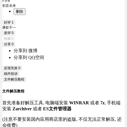
0 分享
初音未来
删除
好评
1
褒贬不一
差评
0
收藏
0
分享
0
分享到 微博
分享到 QQ空间
反馈失效
0
稿件投诉
文件解压教程
文件解压教程
首先准备好解压工具, 电脑端安装
WINRAR
或者
7z
, 手机端
安装
Zarchiver
或者
ES文件管理器
(注意不要安装国内应用商店里的盗版, 不仅无法正常解压, 还
会收费)