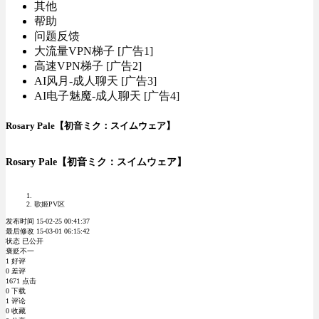
其他
帮助
问题反馈
大流量VPN梯子 [广告1]
高速VPN梯子 [广告2]
AI风月-成人聊天 [广告3]
AI电子魅魔-成人聊天 [广告4]
Rosary Pale【初音ミク：スイムウェア】
Rosary Pale【初音ミク：スイムウェア】
歌姬PV区
发布时间 15-02-25 00:41:37
最后修改 15-03-01 06:15:42
状态 已公开
褒贬不一
1 好评
0 差评
1671 点击
0 下载
1 评论
0 收藏