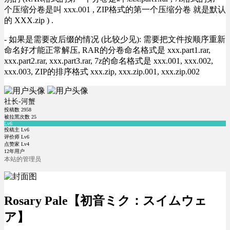
个压缩分卷是叫 xxx.001 , ZIP格式的第一个压缩分卷 就是默认
的 XXX.zip ) .
- 如果是需要改后缀的情况 (比较少见): 需要把文件按顺序重新
命名好才能正常解压, RAR的分卷命名格式是 xxx.part1.rar,
xxx.part2.rar, xxx.part3.rar, 7z的命名格式是 xxx.001, xxx.002,
xxx.003, ZIP的排序格式 xxx.zip, xxx.zip.001, xxx.zip.002
社长-河蟹
投稿数
2958
被拉黑次数
25
Lv6
投稿主 Lv6
评价师 Lv6
点赞家 Lv4
12年用户
本站的管理员
Rosary Pale【初音ミク：スイムウェ
ア】