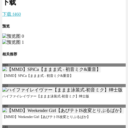
下载
下载 f460
预览
相关推荐
2003
【MMD】SPiCa【ままま式 - 初音ミク&重音】
2252
ハイファイレイヴァー【ままま泳装式-初音ミク】绅士版
1892
【MMD】Weekender Girl【あぴテトIS改変とりぷるばか】
2581