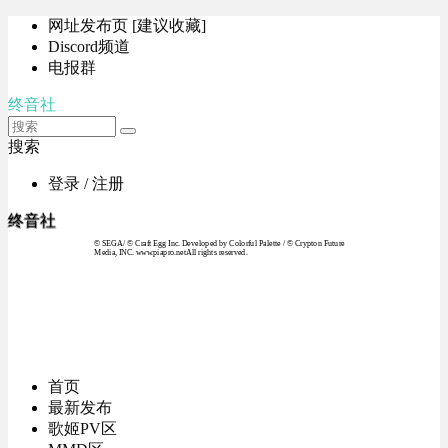
网址发布页 [建议收藏]
Discord频道
电报群
终音社
搜索
登录 / 注册
终音社
© SEGA / © Craft Egg Inc. Developed by Colorful Palette / © Crypton Future
Media, INC. www.piapro.netAll rights reserved.
首页
最新发布
歌姬PV区