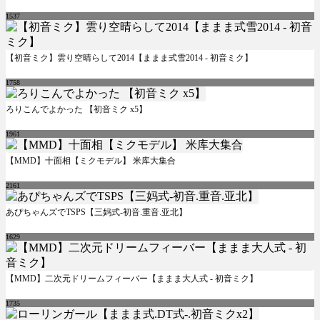
1537
【初音ミク】雲り空晴らして2014【ままま式雪2014 - 初音ミク】
1758
ろりこんでよかった 【初音ミク x5】
1961
【MMD】十面相【ミクモデル】 米库大集合
2161
あぴちゃんズでTSPS【三妈式-初音.重音.亚北】
1629
【MMD】二次元ドリームフィーバー【ままま大人式 - 初音ミク】
1735