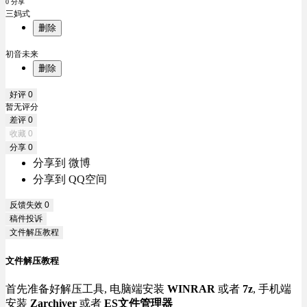
0 分享
三妈式
删除
初音未来
删除
好评
0
暂无评分
差评
0
收藏
0
分享
0
分享到 微博
分享到 QQ空间
反馈失效
0
稿件投诉
文件解压教程
文件解压教程
首先准备好解压工具, 电脑端安装
WINRAR
或者
7z
, 手机端
安装
Zarchiver
或者
ES文件管理器