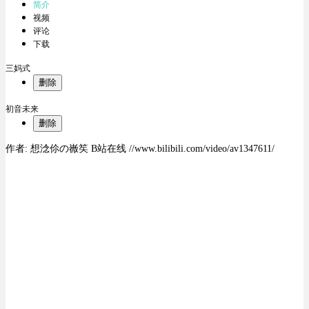
简介
视频
评论
下载
三妈式
删除
初音未来
删除
作者: 想淰伱の嶶笶 B站在线 //www.bilibili.com/video/av1347611/