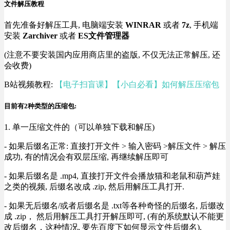
文件解压教程
首先准备好解压工具, 电脑端安装
WINRAR
或者
7z
, 手机端
安装
Zarchiver
或者
ES文件管理器
(注意不要安装国内应用商店里的盗版, 不仅无法正常解压, 还
会收费)
B站视频教程:
【电子扫盲课】【小白必看】如何解压压缩包
目前有2种类型的压缩包:
1. 单一压缩文件的（可以单独下载和解压)
- 如果后缀名正常: 直接打开文件 > 输入密码 >解压文件 > 解压
成功, 有的情况会有双层压缩, 再继续解压即可
- 如果后缀名是 .mp4, 直接打开文件会播放猫和老鼠和葫芦娃
之类的视频, 后缀名改成 .zip, 然后用解压工具打开.
- 如果无后缀名/或者后缀名是 .txt等各种奇怪的后缀名, 后缀改
成 .zip， 然后用解压工具打开解压即可, (有的系统默认不能更
改后缀名，这种情况, 要先百度下如何显示文件后缀名).