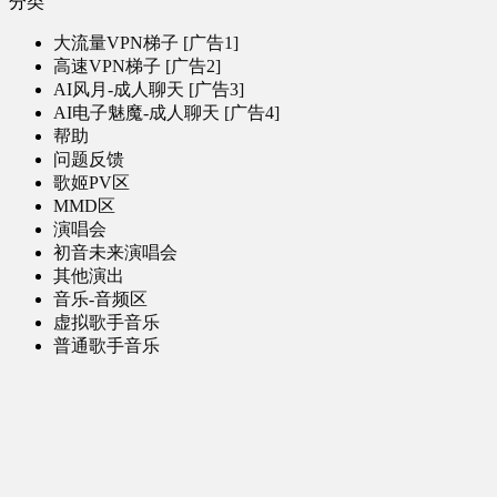
分类
大流量VPN梯子 [广告1]
高速VPN梯子 [广告2]
AI风月-成人聊天 [广告3]
AI电子魅魔-成人聊天 [广告4]
帮助
问题反馈
歌姬PV区
MMD区
演唱会
初音未来演唱会
其他演出
音乐-音频区
虚拟歌手音乐
普通歌手音乐
有声小说-广播剧
同人音声-ASMR [全年龄]
其他音频资源
动漫区
日本动画
国产动画