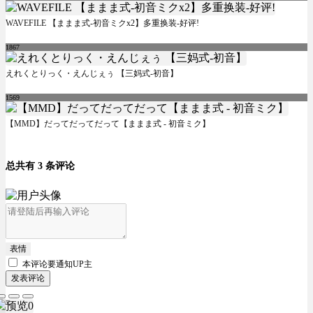
WAVEFILE 【ままま式-初音ミクx2】多重换装-好评!
1867
えれくとりっく・えんじぇぅ 【三妈式-初音】
1569
【MMD】だってだってだって【ままま式 - 初音ミク】
总共有 3 条评论
表情
本评论要
通知UP主
发表评论