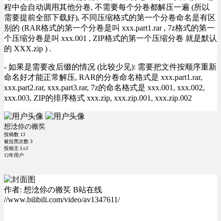
程中会自动调用其他分卷, 不需要每个分卷都解压一遍 (所以
需要提前全部下载好), 不同压缩格式的第一个分卷命名是有区
别的 (RAR格式的第一个分卷是叫 xxx.part1.rar , 7z格式的第一
个压缩分卷是叫 xxx.001 , ZIP格式的第一个压缩分卷 就是默认
的 XXX.zip ) .
- 如果是需要改后缀的情况 (比较少见): 需要把文件按顺序重新
命名好才能正常解压, RAR的分卷命名格式是 xxx.part1.rar,
xxx.part2.rar, xxx.part3.rar, 7z的命名格式是 xxx.001, xxx.002,
xxx.003, ZIP的排序格式 xxx.zip, xxx.zip.001, xxx.zip.002
想淰伱の嶶笶
投稿数
13
被拉黑次数
3
投稿主 Lv2
12年用户
作者: 想淰伱の嶶笶 B站在线
//www.bilibili.com/video/av1347611/