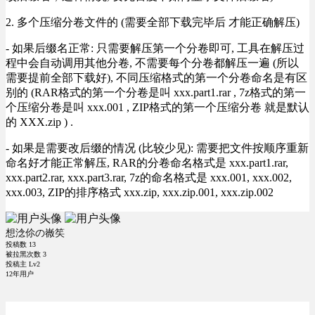
2. 多个压缩分卷文件的 (需要全部下载完毕后 才能正确解压)
- 如果后缀名正常: 只需要解压第一个分卷即可, 工具在解压过
程中会自动调用其他分卷, 不需要每个分卷都解压一遍 (所以
需要提前全部下载好), 不同压缩格式的第一个分卷命名是有区
别的 (RAR格式的第一个分卷是叫 xxx.part1.rar , 7z格式的第一
个压缩分卷是叫 xxx.001 , ZIP格式的第一个压缩分卷 就是默认
的 XXX.zip ) .
- 如果是需要改后缀的情况 (比较少见): 需要把文件按顺序重新
命名好才能正常解压, RAR的分卷命名格式是 xxx.part1.rar,
xxx.part2.rar, xxx.part3.rar, 7z的命名格式是 xxx.001, xxx.002,
xxx.003, ZIP的排序格式 xxx.zip, xxx.zip.001, xxx.zip.002
想淰伱の嶶笶
投稿数
13
被拉黑次数
3
投稿主 Lv2
12年用户