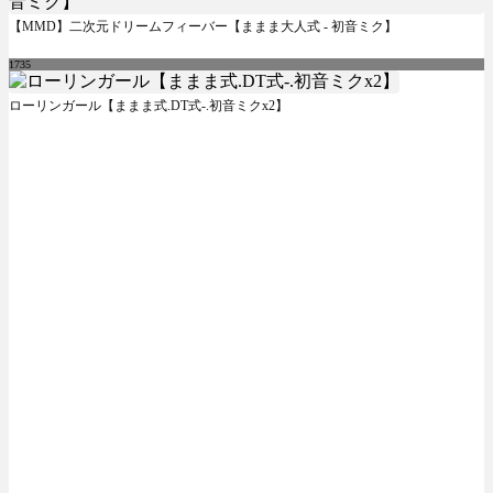
【MMD】二次元ドリームフィーバー【ままま大人式 - 初音ミク】
1735
ローリンガール【ままま式.DT式-.初音ミクx2】