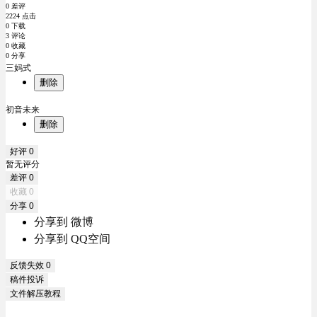
0 差评
2224 点击
0 下载
3 评论
0 收藏
0 分享
三妈式
删除
初音未来
删除
好评
0
暂无评分
差评
0
收藏
0
分享
0
分享到 微博
分享到 QQ空间
反馈失效
0
稿件投诉
文件解压教程