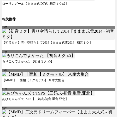
ローリンガール【ままま式.DT式-.初音ミクx2】
相关推荐
1537
【初音ミク】雲り空晴らして2014【ままま式雪2014 - 初音ミク】
1758
ろりこんでよかった 【初音ミク x5】
1961
【MMD】十面相【ミクモデル】 米库大集合
2161
あぴちゃんズでTSPS【三妈式-初音.重音.亚北】
1629