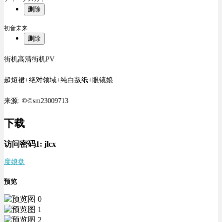
删除
初音未来
删除
街机高清街机PV
超短裙+绝对领域+纯白叛纸+眼镜娘
来源: ©©sm23009713
下载
访问密码1:
jlcx
度娘盘
预览