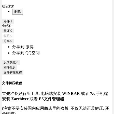
初音未来
删除
好评
1
褒贬不一
差评
0
收藏
0
分享
0
分享到 微博
分享到 QQ空间
反馈失效
0
稿件投诉
文件解压教程
文件解压教程
首先准备好解压工具, 电脑端安装
WINRAR
或者
7z
, 手机端
安装
Zarchiver
或者
ES文件管理器
(注意不要安装国内应用商店里的盗版, 不仅无法正常解压, 还
会收费)