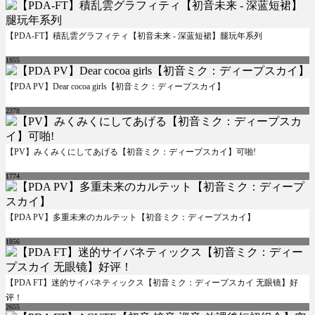
【PDA-FT】積乱雲グラフィティ【初音未来 - 深蓝短裙】腿玩年系列
1855
【PDA PV】Dear cocoa girls【初音ミク：ディープスカイ】
2378
【PV】みくみくにしてあげる【初音ミク：ディープスカイ】可啪!
1774
【PDA PV】多重未来のカルテット【初音ミク：ディープスカイ】
1856
【PDA FT】迷的サイバネティックス【初音ミク：ディープスカイ 无眼镜】好
评！
2655