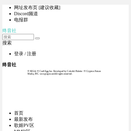
网址发布页 [建议收藏]
Discord频道
电报群
终音社
搜索
登录 / 注册
终音社
© SEGA / © Craft Egg Inc. Developed by Colorful Palette / © Crypton Future
Media, INC. www.piapro.netAll rights reserved.
首页
最新发布
歌姬PV区