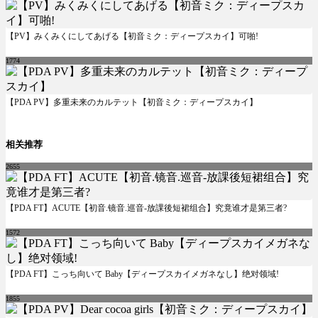
【PV】みくみくにしてあげる【初音ミク：ディープスカイ】可啪!
1774
【PDA PV】多重未来のカルテット【初音ミク：ディープスカイ】
相关推荐
2655
【PDA FT】ACUTE【初音.镜音.巡音-放課後短裙组合】究竟谁才是第三者?
1572
【PDA FT】こっち向いて Baby【ディープスカイメガネなし】绝对领域!
1855