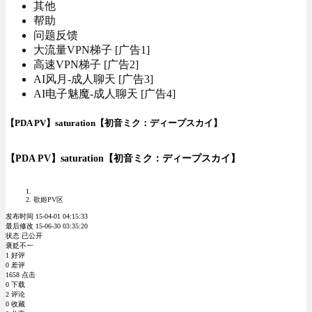
其他
帮助
问题反馈
大流量VPN梯子 [广告1]
高速VPN梯子 [广告2]
AI风月-成人聊天 [广告3]
AI电子魅魔-成人聊天 [广告4]
【PDA PV】saturation【初音ミク：ディープスカイ】
【PDA PV】saturation【初音ミク：ディープスカイ】
歌姬PV区
发布时间 15-04-01 04:15:33
最后修改 15-06-30 03:35:20
状态 已公开
褒贬不一
1 好评
0 差评
1658 点击
0 下载
2 评论
0 收藏