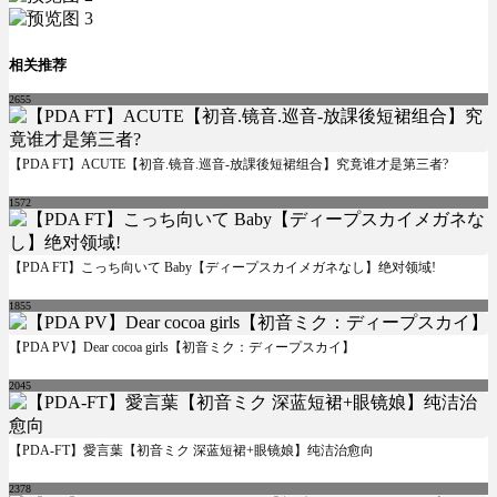
相关推荐
2655
【PDA FT】ACUTE【初音.镜音.巡音-放課後短裙组合】究竟谁才是第三者?
1572
【PDA FT】こっち向いて Baby【ディープスカイメガネなし】绝对领域!
1855
【PDA PV】Dear cocoa girls【初音ミク：ディープスカイ】
2045
【PDA-FT】愛言葉【初音ミク 深蓝短裙+眼镜娘】纯洁治愈向
2378