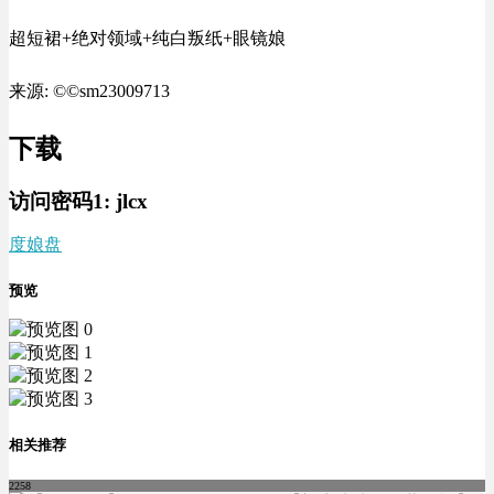
超短裙+绝对领域+纯白叛纸+眼镜娘
来源: ©©sm23009713
下载
访问密码1:
jlcx
度娘盘
预览
相关推荐
2258