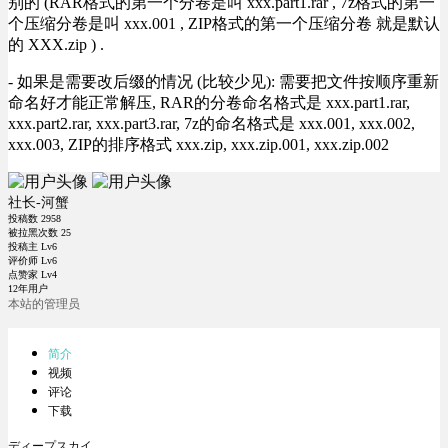
别的 (RAR格式的第一个分卷是叫 xxx.part1.rar , 7z格式的第一
个压缩分卷是叫 xxx.001 , ZIP格式的第一个压缩分卷 就是默认
的 XXX.zip ) .
- 如果是需要改后缀的情况 (比较少见): 需要把文件按顺序重新
命名好才能正常解压, RAR的分卷命名格式是 xxx.part1.rar,
xxx.part2.rar, xxx.part3.rar, 7z的命名格式是 xxx.001, xxx.002,
xxx.003, ZIP的排序格式 xxx.zip, xxx.zip.001, xxx.zip.002
社长-河蟹
投稿数
2958
被拉黑次数
25
投稿主 Lv6
评价师 Lv6
点赞家 Lv4
12年用户
本站的管理员
简介
视频
评论
下载
ディープスカイ