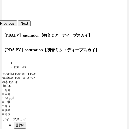
Previous
Next
【PDA PV】saturation【初音ミク：ディープスカイ】
【PDA PV】saturation【初音ミク：ディープスカイ】
歌姬PV区
发布时间 15-04-01 04:15:33
最后修改 15-06-30 03:35:20
状态 已公开
褒贬不一
1 好评
0 差评
1658 点击
0 下载
2 评论
0 收藏
0 分享
ディープスカイ
删除