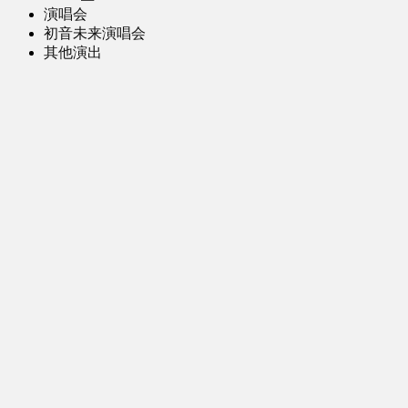
演唱会
初音未来演唱会
其他演出
音乐-音频区
虚拟歌手音乐
普通歌手音乐
有声小说-广播剧
同人音声-ASMR [全年龄]
其他音频资源
动漫区
日本动画
国产动画
欧美动画
漫画区
日韩漫画
国产漫画
欧美漫画
小说-读物区
网文小说
日式轻小说
其他读物