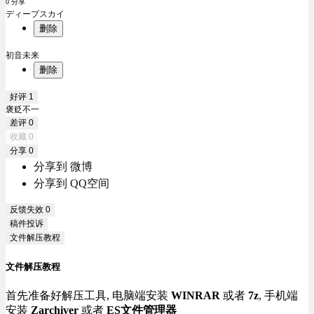
0 分享
ディープスカイ
删除
初音未来
删除
好评
1
褒贬不一
差评
0
收藏
0
分享
0
分享到 微博
分享到 QQ空间
反馈失效
0
稿件投诉
文件解压教程
文件解压教程
首先准备好解压工具, 电脑端安装
WINRAR
或者
7z
, 手机端
安装
Zarchiver
或者
ES文件管理器