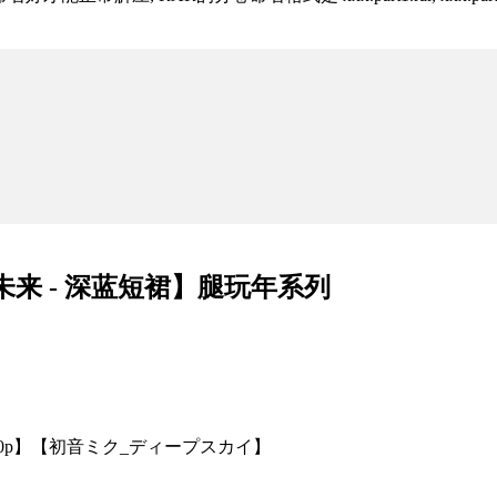
未来 - 深蓝短裙】腿玩年系列
／720p】【初音ミク_ディープスカイ】