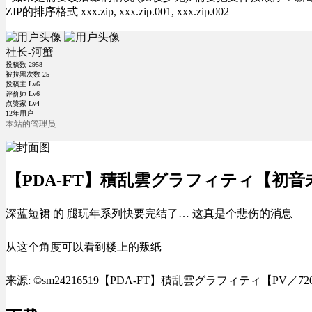
ZIP的排序格式 xxx.zip, xxx.zip.001, xxx.zip.002
社长-河蟹
投稿数
2958
被拉黑次数
25
投稿主 Lv6
评价师 Lv6
点赞家 Lv4
12年用户
本站的管理员
【PDA-FT】積乱雲グラフィティ【初音
深蓝短裙 的 腿玩年系列快要完结了… 这真是个悲伤的消息
从这个角度可以看到楼上的叛纸
来源: ©sm24216519【PDA-FT】積乱雲グラフィティ【PV