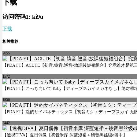
下载
访问密码1:
ki9u
下载
相关推荐
2655
【PDA FT】ACUTE【初音.镜音.巡音-放課後短裙组合】究竟谁才是第
1572
【PDA FT】こっち向いて Baby【ディープスカイメガネなし】绝对领域
1856
【PDA FT】迷的サイバネティックス【初音ミク：ディープスカイ 无
2442
【透视DIVA】夏日偶像【初音米库 深蓝短裙＋镜音黑丝级α装甲】