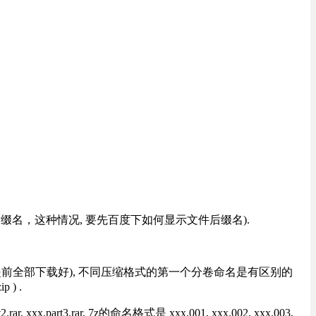
改后缀名，这种情况, 要先百度下如何显示文件后缀名).
提前全部下载好), 不同压缩格式的第一个分卷命名是有区别的
) .
rt3.rar, 7z的命名格式是 xxx.001, xxx.002, xxx.003,