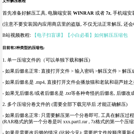
文件解压教程
首先准备好解压工具, 电脑端安装
WINRAR
或者
7z
, 手机端安
(注意不要安装国内应用商店里的盗版, 不仅无法正常解压, 还会
B站视频教程:
【电子扫盲课】【小白必看】如何解压压缩包
目前有2种类型的压缩包:
1. 单一压缩文件的（可以单独下载和解压)
- 如果后缀名正常: 直接打开文件 > 输入密码 >解压文件 > 
- 如果后缀名是 .mp4, 直接打开文件会播放猫和老鼠和葫芦娃之类
- 如果无后缀名/或者后缀名是 .txt等各种奇怪的后缀名, 后缀
2. 多个压缩分卷文件的 (需要全部下载完毕后 才能正确解压)
- 如果后缀名正常: 只需要解压第一个分卷即可, 工具在解压
(RAR格式的第一个分卷是叫 xxx.part1.rar , 7z格式的第一个压缩
- 如果是需要改后缀的情况 (比较少见): 需要把文件按顺序重新命名好才能正常解压, RA