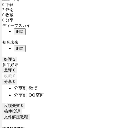
0 下载
2 评论
0 收藏
0 分享
ディープスカイ
删除
初音未来
删除
好评
2
多半好评
差评
0
收藏
0
分享
0
分享到 微博
分享到 QQ空间
反馈失效
0
稿件投诉
文件解压教程