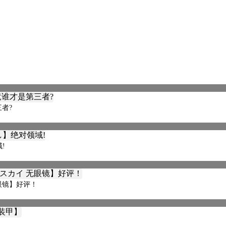
三者?
!
眼镜】好评！