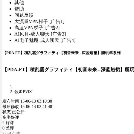
其他
帮助
问题反馈
大流量VPN梯子 [广告1]
高速VPN梯子 [广告2]
AI风月-成人聊天 [广告3]
AI电子魅魔-成人聊天 [广告4]
【PDA-FT】積乱雲グラフィティ【初音未来 - 深蓝短裙】腿玩年系列
【PDA-FT】積乱雲グラフィティ【初音未来 - 深蓝短裙】腿
歌姬PV区
发布时间 15-06-13 03:10:38
最后修改 15-06-14 02:41:48
状态 已公开
多半好评
2 好评
0 差评
2258 点击