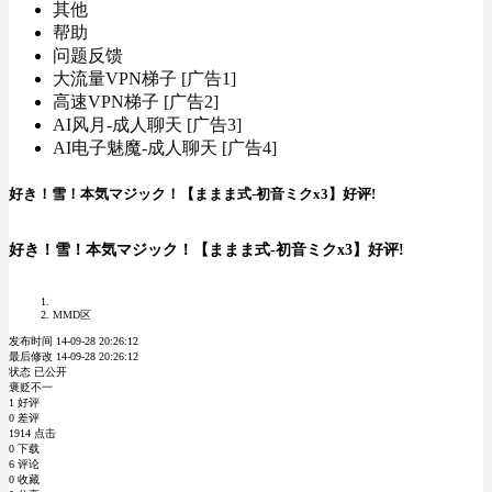
其他
帮助
问题反馈
大流量VPN梯子 [广告1]
高速VPN梯子 [广告2]
AI风月-成人聊天 [广告3]
AI电子魅魔-成人聊天 [广告4]
好き！雪！本気マジック！【ままま式-初音ミクx3】好评!
好き！雪！本気マジック！【ままま式-初音ミクx3】好评!
MMD区
发布时间 14-09-28 20:26:12
最后修改 14-09-28 20:26:12
状态 已公开
褒贬不一
1 好评
0 差评
1914 点击
0 下载
6 评论
0 收藏