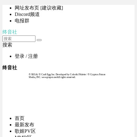
网址发布页 [建议收藏]
Discord频道
电报群
终音社
搜索
登录 / 注册
终音社
© SEGA / © Craft Egg Inc. Developed by Colorful Palette / © Crypton Future
Media, INC. www.piapro.netAll rights reserved.
首页
最新发布
歌姬PV区