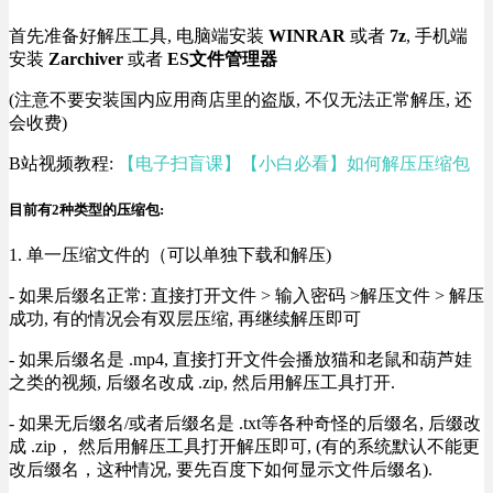
首先准备好解压工具, 电脑端安装
WINRAR
或者
7z
, 手机端
安装
Zarchiver
或者
ES文件管理器
(注意不要安装国内应用商店里的盗版, 不仅无法正常解压, 还
会收费)
B站视频教程:
【电子扫盲课】【小白必看】如何解压压缩包
目前有2种类型的压缩包:
1. 单一压缩文件的（可以单独下载和解压)
- 如果后缀名正常: 直接打开文件 > 输入密码 >解压文件 > 解压
成功, 有的情况会有双层压缩, 再继续解压即可
- 如果后缀名是 .mp4, 直接打开文件会播放猫和老鼠和葫芦娃
之类的视频, 后缀名改成 .zip, 然后用解压工具打开.
- 如果无后缀名/或者后缀名是 .txt等各种奇怪的后缀名, 后缀改
成 .zip， 然后用解压工具打开解压即可, (有的系统默认不能更
改后缀名，这种情况, 要先百度下如何显示文件后缀名).