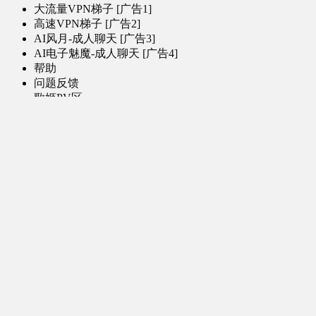
大流量VPN梯子 [广告1]
高速VPN梯子 [广告2]
AI风月-成人聊天 [广告3]
AI电子魅魔-成人聊天 [广告4]
帮助
问题反馈
歌姬PV区
MMD区
演唱会
初音未来演唱会
其他演出
音乐-音频区
虚拟歌手音乐
普通歌手音乐
有声小说-广播剧
同人音声-ASMR [全年龄]
其他音频资源
动漫区
日本动画
国产动画
欧美动画