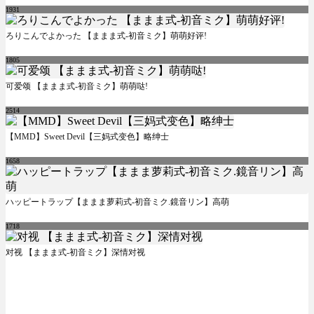
1931
ろりこんでよかった 【ままま式-初音ミク】萌萌好评!
1805
可爱颂 【ままま式-初音ミク】萌萌哒!
2514
【MMD】Sweet Devil【三妈式变色】略绅士
1658
ハッピートラップ【ままま萝莉式-初音ミク.鏡音リン】高萌
1718
对视 【ままま式-初音ミク】深情对视