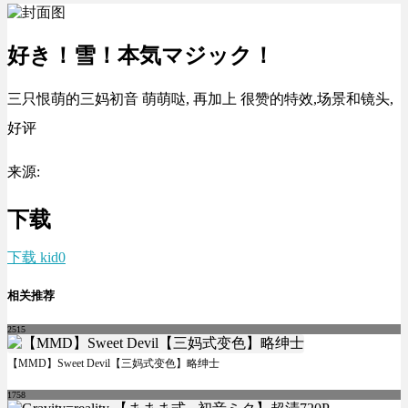
好き！雪！本気マジック！
三只恨萌的三妈初音 萌萌哒, 再加上 很赞的特效,场景和镜头,
好评
来源:
下载
下载 kid0
相关推荐
2515
【MMD】Sweet Devil【三妈式变色】略绅士
1758