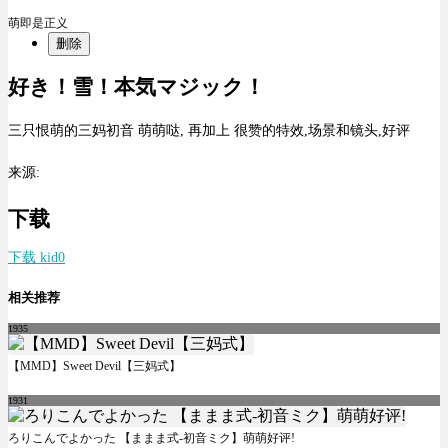
萌即是正义
删除
好き！雪！本気マジック！
三只恨萌的三妈初音 萌萌哒, 再加上 很赞的特效,场景和镜头,好评
来源:
下载
下载 kid0
相关推荐
1935
【MMD】Sweet Devil【三妈式】
1931
ろりこんでよかった 【ままま式-初音ミク】萌萌好评!