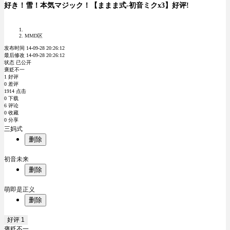
好き！雪！本気マジック！【ままま式-初音ミクx3】好评!
MMD区
发布时间 14-09-28 20:26:12
最后修改 14-09-28 20:26:12
状态 已公开
褒贬不一
1 好评
0 差评
1914 点击
0 下载
6 评论
0 收藏
0 分享
三妈式
删除
初音未来
删除
萌即是正义
删除
好评
1
褒贬不一