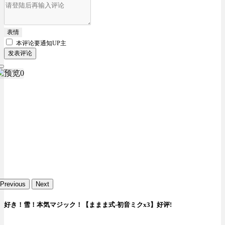
表情
本评论要
通知UP主
发表评论
Previous
Next
好き！雪！本気マジック！【ままま式-初音ミクx3】好评!