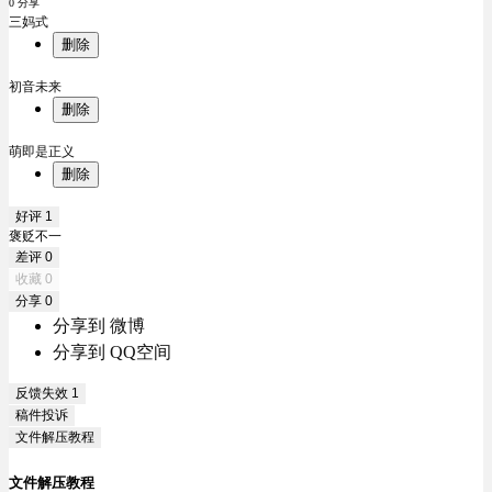
0 分享
三妈式
删除
初音未来
删除
萌即是正义
删除
好评
1
褒贬不一
差评
0
收藏
0
分享
0
分享到 微博
分享到 QQ空间
反馈失效
1
稿件投诉
文件解压教程
文件解压教程