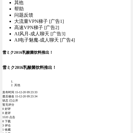
其他
帮助
问题反馈
大流量VPN梯子 [广告1]
高速VPN梯子 [广告2]
AI风月-成人聊天 [广告3]
AI电子魅魔-成人聊天 [广告4]
雪ミク2016乳酸菌饮料推出！
雪ミク2016乳酸菌饮料推出！
其他
发布时间 15-12-20 09:23:33
最后修改 15-12-20 09:23:34
状态 已公开
暂无评分
0 好评
0 差评
1533 点击
0 下载
3 评论
1 收藏