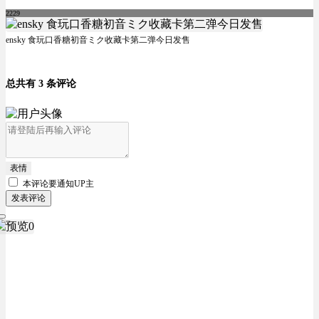
2229
ensky 食玩口香糖初音ミク收藏卡第二弹今日发售
总共有 3 条评论
表情
本评论要
通知UP主
发表评论