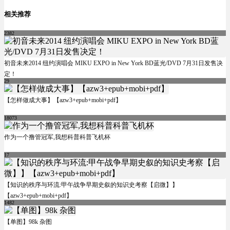
相关推荐
2382
初音未来2014 纽约演唱会 MIKU EXPO in New York BD蓝光/DVD 7月31日发售决
定！
29
【怎样做成大事】【azw3+epub+mobi+pdf】
18073
作为一个撸管冠军,我想科普科普飞机杯
17
【知识的秩序与环流:甲午战争早期史叙的知识史考察【启微】】
【azw3+epub+mobi+pdf】
1482
【单图】98k 杂图