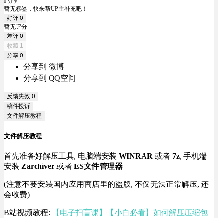
0 分享
暂无标签，快来帮UP主补充吧！
好评
0
暂无评分
差评
0
收藏
1
分享
0
分享到 微博
分享到 QQ空间
反馈失效
0
稿件投诉
文件解压教程
文件解压教程
首先准备好解压工具, 电脑端安装
WINRAR
或者
7z
, 手机端
安装
Zarchiver
或者
ES文件管理器
(注意不要安装国内应用商店里的盗版, 不仅无法正常解压, 还
会收费)
B站视频教程:
【电子扫盲课】【小白必看】如何解压压缩包