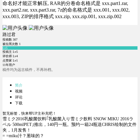
命名好才能正常解压, RAR的分卷命名格式是 xxx.part1.rar,
xxx.part2.rar, xxx.part3.rar, 7z的命名格式是 xxx.001, xxx.002,
xxx.003, ZIP的排序格式 xxx.zip, xxx.zip.001, xxx.zip.002
路过君
投稿数
307
被拉黑次数
1
Lv5
投稿主 Lv5
评价师 Lv4
点赞家 Lv1
11年用户
稿件均为远古稿件，不再补档。
简介
视频
评论
下载
暂无标签，快来帮UP主补充吧！
雪ミク2016乳酸菌饮料｢乳酸菌入り雪ミク飲料 SNOW MIKU 2016ラ
ベル 500mlPET｣推出，140円一瓶。预约一箱24瓶送CHRIS绘制的文件
夹，1月发售！
= =miku汁？葱味的？