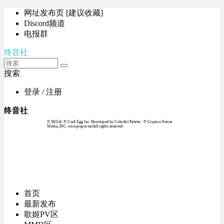
网址发布页 [建议收藏]
Discord频道
电报群
终音社
搜索
登录 / 注册
终音社
© SEGA / © Craft Egg Inc. Developed by Colorful Palette / © Crypton Future
Media, INC. www.piapro.netAll rights reserved.
首页
最新发布
歌姬PV区