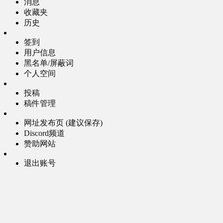
消息
收藏夹
历史
签到
用户信息
黑名单/屏蔽词
个人空间
投稿
稿件管理
网址发布页 (建议保存)
Discord频道
赞助网站
退出账号
分类
大流量VPN梯子 [广告1]
高速VPN梯子 [广告2]
AI风月-成人聊天 [广告3]