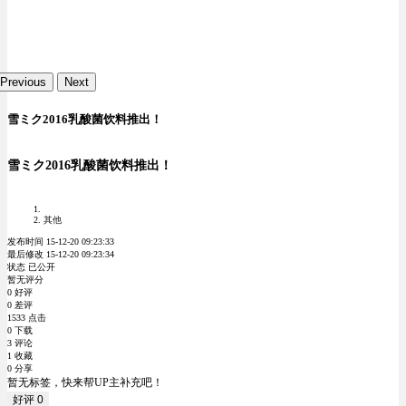
Previous
Next
雪ミク2016乳酸菌饮料推出！
雪ミク2016乳酸菌饮料推出！
其他
发布时间 15-12-20 09:23:33
最后修改 15-12-20 09:23:34
状态 已公开
暂无评分
0 好评
0 差评
1533 点击
0 下载
3 评论
1 收藏
0 分享
暂无标签，快来帮UP主补充吧！
好评
0