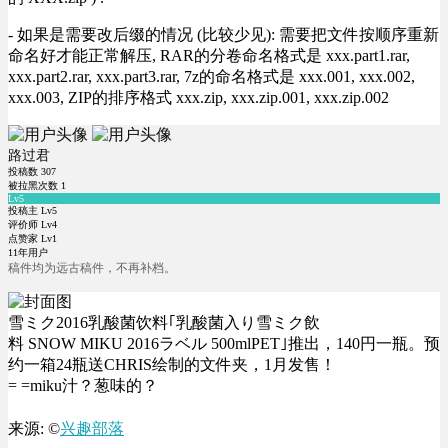
- 如果是需要改后缀的情况 (比较少见): 需要把文件按顺序重新
命名好才能正常解压, RAR的分卷命名格式是 xxx.part1.rar,
xxx.part2.rar, xxx.part3.rar, 7z的命名格式是 xxx.001, xxx.002,
xxx.003, ZIP的排序格式 xxx.zip, xxx.zip.001, xxx.zip.002
路过君
投稿数
307
被拉黑次数
1
Lv5
投稿主 Lv5
评价师 Lv4
点赞家 Lv1
11年用户
稿件均为远古稿件，不再补档。
雪ミク2016乳酸菌饮料｢乳酸菌入り雪ミク飲
料 SNOW MIKU 2016ラベル 500mlPET｣推出，140円一瓶。预
约一箱24瓶送CHRIS绘制的文件夹，1月发售！
= =miku汁？葱味的？
来源: ©
兴趣部落