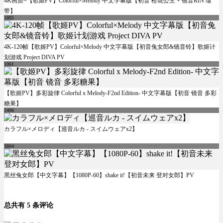
4K画质~【歌姬PV】Colorful×Melody 中文字幕版【初音 橙花公主 + 镜音RIN 缎
带】
1805
4K-120帧【歌姬PV】Colorful×Melody 中文字幕版【初音兔女郎&镜音铃】歌姬计
划游戏 Project DIVA PV
1061
【歌姬PV】多彩旋律 Colorful x Melody-F2nd Edition- 中文字幕版【初音 镜音 多彩
糖果】
2406
カラフル×メロディ【巡音ルカ - スイムウェアx2】
3804
黑丝兔女郎【中文字幕】【1080P-60】shake it!【初音未来 登对女郎】PV
总共有 5 条评论