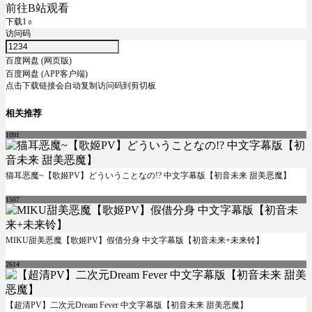
前往B站观看
下载1
0
访问码
百度网盘 (网页版)
百度网盘 (APP客户端)
点击下载链接会自动复制访问码到剪切板
相关推荐
1091
猫耳恶魔~【歌姬PV】どういうことなの!? 中文字幕版【初音未来 甜美恶魔】
1507
MIKU甜美恶魔【歌姬PV】假借分身 中文字幕版【初音未来+未来铃】
2614
【超清PV】二次元Dream Fever 中文字幕版【初音未来 甜美恶魔】