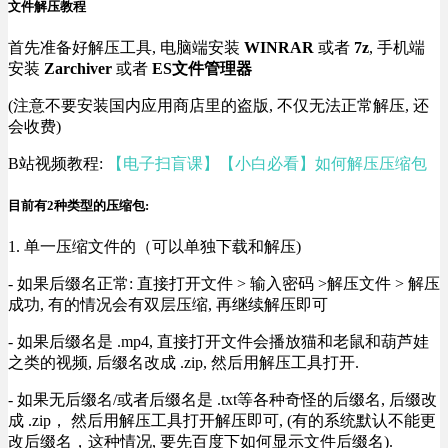
文件解压教程
首先准备好解压工具, 电脑端安装
WINRAR
或者
7z
, 手机端
安装
Zarchiver
或者
ES文件管理器
(注意不要安装国内应用商店里的盗版, 不仅无法正常解压, 还
会收费)
B站视频教程:
【电子扫盲课】【小白必看】如何解压压缩包
目前有2种类型的压缩包:
1. 单一压缩文件的（可以单独下载和解压)
- 如果后缀名正常: 直接打开文件 > 输入密码 >解压文件 > 解压
成功, 有的情况会有双层压缩, 再继续解压即可
- 如果后缀名是 .mp4, 直接打开文件会播放猫和老鼠和葫芦娃
之类的视频, 后缀名改成 .zip, 然后用解压工具打开.
- 如果无后缀名/或者后缀名是 .txt等各种奇怪的后缀名, 后缀改
成 .zip， 然后用解压工具打开解压即可, (有的系统默认不能更
改后缀名，这种情况, 要先百度下如何显示文件后缀名).