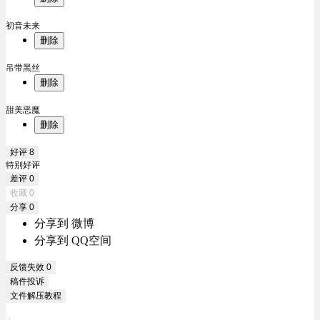
初音未来
删除
吊带黑丝
删除
甜美恶魔
删除
好评
8
特别好评
差评
0
收藏
0
分享
0
分享到 微博
分享到 QQ空间
反馈失效
0
稿件投诉
文件解压教程