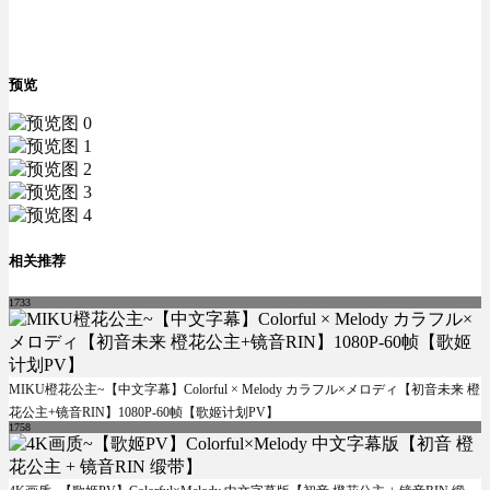
预览
相关推荐
1733
MIKU橙花公主~【中文字幕】Colorful × Melody カラフル×メロディ【初音未来 橙
花公主+镜音RIN】1080P-60帧【歌姬计划PV】
1758