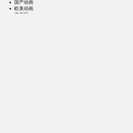
国产动画
欧美动画
漫画区
日韩漫画
国产漫画
欧美漫画
小说-读物区
网文小说
日式轻小说
其他读物
图片区
ACG图片 [全年龄]
其他图片
AI图片 [全年龄]
游戏区
PC-游戏
手机-游戏
MOD-数据-其他
娱乐-舞蹈区
影视区
电视剧-网剧