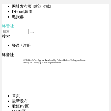
网址发布页 [建议收藏]
Discord频道
电报群
终音社
搜索
登录 / 注册
终音社
© SEGA / © Craft Egg Inc. Developed by Colorful Palette / © Crypton Future
Media, INC. www.piapro.netAll rights reserved.
首页
最新发布
歌姬PV区