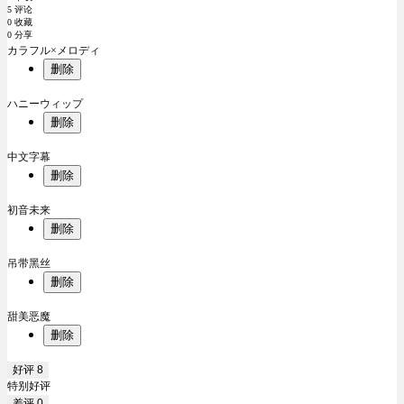
5 评论
0 收藏
0 分享
カラフル×メロディ
删除
ハニーウィップ
删除
中文字幕
删除
初音未来
删除
吊带黑丝
删除
甜美恶魔
删除
好评
8
特别好评
差评
0