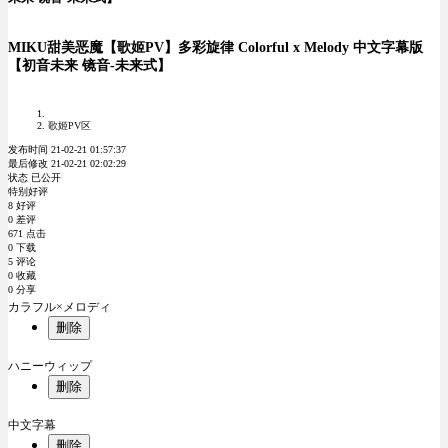
MIKU甜美恶魔【歌姬PV】多彩旋律 Colorful x Melody 中文字幕版
【初音未来 镜音-未来式】
歌姬PV区
发布时间 21-02-21 01:57:37
最后修改 21-02-21 02:02:29
状态 已公开
特别好评
8 好评
0 差评
671 点击
0 下载
5 评论
0 收藏
0 分享
カラフル×メロディ
删除
ハニーウィップ
删除
中文字幕
删除