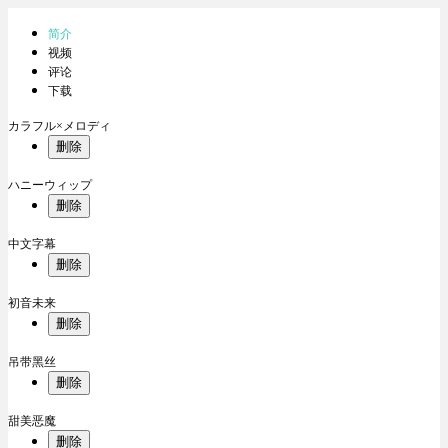
简介
视频
评论
下载
カラフル×メロディ
删除
ハニーウィップ
删除
中文字幕
删除
初音未来
删除
吊带黑丝
删除
甜美恶魔
删除