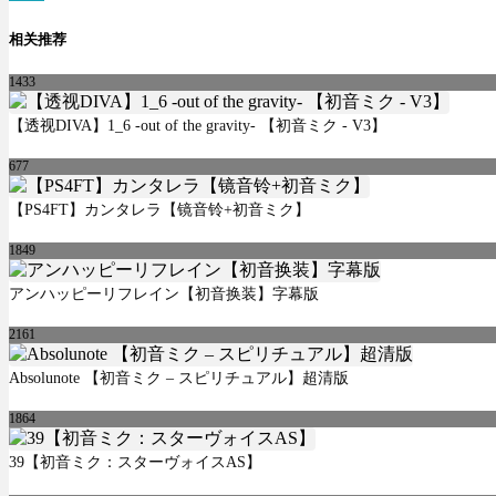
相关推荐
1433
【透视DIVA】1_6 -out of the gravity- 【初音ミク - V3】
677
【PS4FT】カンタレラ【镜音铃+初音ミク】
1849
アンハッピーリフレイン【初音换装】字幕版
2161
Absolunote 【初音ミク – スピリチュアル】超清版
1864
39【初音ミク：スターヴォイスAS】