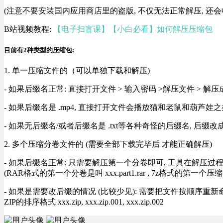
(注意不要安装国内应用商店里的盗版, 不仅无法正常解压, 还会
B站视频教程:
【电子扫盲课】【小白必看】如何解压压缩包
目前有2种类型的压缩包:
1. 单一压缩文件的（可以单独下载和解压)
- 如果后缀名正常: 直接打开文件 > 输入密码 >解压文件 > 
- 如果后缀名是 .mp4, 直接打开文件会播放猫和老鼠和葫芦娃之类
- 如果无后缀名/或者后缀名是 .txt等各种奇怪的后缀名, 后缀
2. 多个压缩分卷文件的 (需要全部下载完毕后 才能正确解压)
- 如果后缀名正常: 只需要解压第一个分卷即可, 工具在解压
(RAR格式的第一个分卷是叫 xxx.part1.rar , 7z格式的第一个压缩
- 如果是需要改后缀的情况 (比较少见): 需要把文件按顺序重新命名好才能正常解压, RA
ZIP的排序格式 xxx.zip, xxx.zip.001, xxx.zip.002