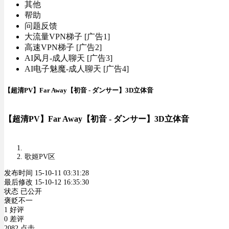
其他
帮助
问题反馈
大流量VPN梯子 [广告1]
高速VPN梯子 [广告2]
AI风月-成人聊天 [广告3]
AI电子魅魔-成人聊天 [广告4]
【超清PV】Far Away【初音 - ダンサー】3D立体音
【超清PV】Far Away【初音 - ダンサー】3D立体音
歌姬PV区
发布时间 15-10-11 03:31:28
最后修改 15-10-12 16:35:30
状态 已公开
褒贬不一
1 好评
0 差评
2082 点击