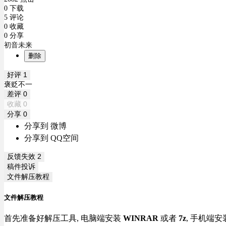
0 下载
5 评论
0 收藏
0 分享
初音未来
删除
好评
1
褒贬不一
差评
0
收藏
0
分享
0
分享到 微博
分享到 QQ空间
反馈失效
2
稿件投诉
文件解压教程
文件解压教程
首先准备好解压工具, 电脑端安装
WINRAR
或者
7z
, 手机端安