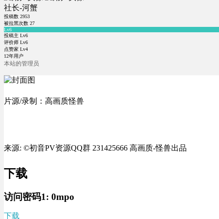
社长-河蟹
投稿数
2953
被拉黑次数
27
Lv6
投稿主 Lv6
评价师 Lv6
点赞家 Lv4
12年用户
本站的管理员
片源/录制：高画质怪兽
来源: ©初音PV资源QQ群 231425666 高画质-怪兽出品
下载
访问密码1:
0mpo
下载